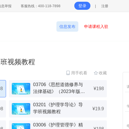
登录
信息举报
客服热线：400-118-7898
|
注册
信息发布
申请课程入驻
讲班视频教程
用手机看
收藏
03706《思想道德修养与
98
¥198
法律基础》（2023年版）
精讲班视频教程
03201《护理学导论》导
98
¥19.9
学班视频教程
03006《护理管理学》精
98
¥198