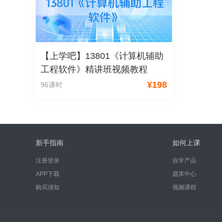
【上学吧】13801《计算机辅助
工程软件》精讲班视频教程
¥
198
96课时
新手指南
如何上课
注册登录
自学产品
APP下载
题库中心
购买须知
视频课程