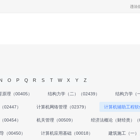
违法
N
O
P
Q
R
S
T
W
X
Y
Z
育原理（00405）
结构力学（二）（02439）
结构力学（一
02447）
计算机网络管理（02379）
计算机辅助工程软件
00454）
机关管理（00509）
经济法概论（财经类）（0
（00450）
计算机应用基础（00018）
建筑施工（一）（