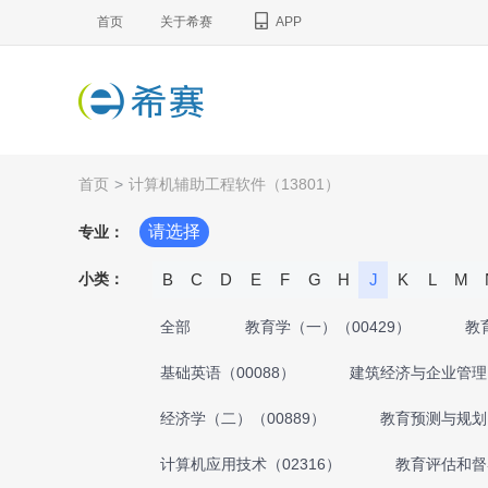
首页
关于希赛
APP
首页
>
计算机辅助工程软件（13801）
请选择
专业：
小类：
B
C
D
E
F
G
H
J
K
L
M
全部
教育学（一）（00429）
教
基础英语（00088）
建筑经济与企业管理（
经济学（二）（00889）
教育预测与规划（
计算机应用技术（02316）
教育评估和督导