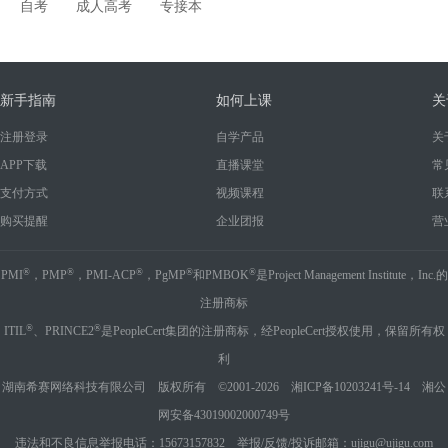
自考
成人高考
专接本
新手指南
如何上课
关
注册登录
自学产品
关
APP下载
直播课堂
常
支付方式
视频课程
联
购买提醒
企业团报
营
®
®
®
®
®
PMI
，PMP
，PMI-ACP
，PgMP
和PMBOK
是Project Management Institute，Inc.的
注册商标
®
®
ITIL
、PRINCE2
是PeopleCert集团的注册商标，经PeopleCert授权使用，保留所有权
利
湖南希赛网络科技有限公司 版权所有 ©2001-2026
湘ICP备10203241号-14
湘公
网安备43019002000749号
违法和不良信息举报电话：15673157832 举报/反馈/投诉邮箱：ujigu@ujigu.com