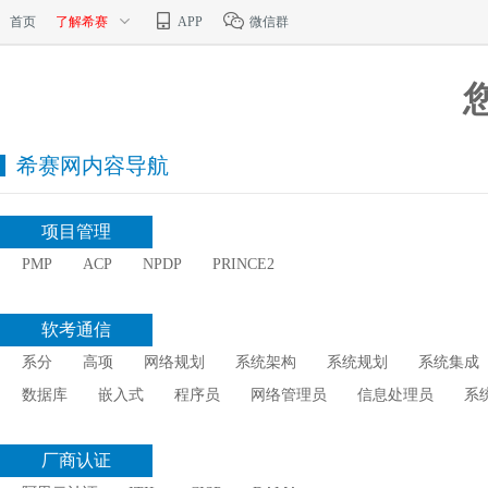
首页
了解希赛
APP
微信群
希赛网内容导航
项目管理
PMP
ACP
NPDP
PRINCE2
软考通信
系分
高项
网络规划
系统架构
系统规划
系统集成
数据库
嵌入式
程序员
网络管理员
信息处理员
系
厂商认证