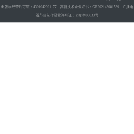
出版物经营许可证：4301042021177 高新技术企业证书：GR202143001539 广播电
视节目制作经营许可证： (湘)字00833号