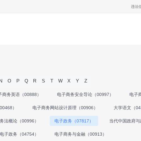
违法
N
O
P
Q
R
S
T
W
X
Y
Z
子商务英语（00888）
电子商务安全导论（00997）
电子商
0468）
电子商务网站设计原理（00906）
大学语文（04
务法概论（00996）
电子政务（07817）
当代中国政府与政
电子政务（04754）
电子商务与金融（00913）