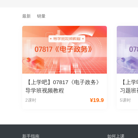
最新
销量
【上学吧】07817《电子政务》
【上学
导学班视频教程
习题班
¥
19.9
2课时
5课时
新手指南
如何上课