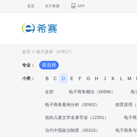
首页
关于希赛
APP
首页
>
电子政务（07817）
请选择
专业：
小类：
B
C
D
E
F
G
H
J
K
L
M
全部
电子商务概论（00896）
电
电子商务案例分析（00902）
德育原理（0
低幼儿童文学名著导读（12351）
电子商
当代中国政治制度（00315）
电子商务与