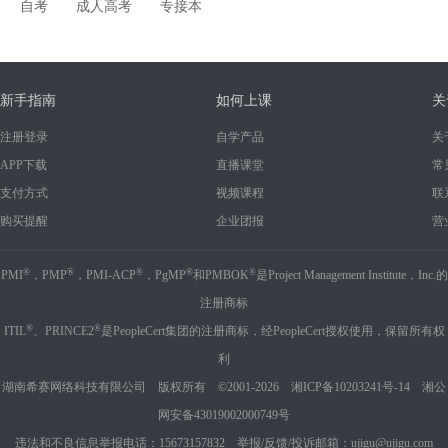
自考
成人高考
专接本
新手指南
如何上课
关
注册登录
自学产品
关
APP下载
直播课堂
常
支付方式
视频课程
联
购买提醒
企业团报
营
®
®
®
®
®
PMI
，PMP
，PMI-ACP
，PgMP
和PMBOK
是Project Management Institute，Inc.的
注册商标
®
®
ITIL
、PRINCE2
是PeopleCert集团的注册商标，经PeopleCert授权使用，保留所有权
利
湖南希赛网络科技有限公司 版权所有 ©2001-2026
湘ICP备10203241号-14
湘公
网安备43019002000749号
违法和不良信息举报电话：15673157832 举报/反馈/投诉邮箱：ujigu@ujigu.com