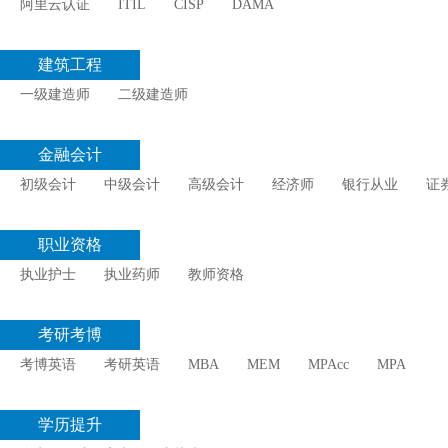
阿里云认证
ITIL
CISP
DAMA
建筑工程
一级建造师
二级建造师
金融会计
初级会计
中级会计
高级会计
经济师
银行从业
证
职业资格
执业护士
执业药师
教师资格
考研考博
考博英语
考研英语
MBA
MEM
MPAcc
MPA
学历提升