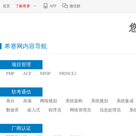
首页
了解希赛
APP
微信群
希赛网内容导航
项目管理
PMP
ACP
NPDP
PRINCE2
软考通信
系分
高项
网络规划
系统架构
系统规划
系统集成
数据库
嵌入式
程序员
网络管理员
信息处理员
系
厂商认证