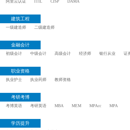
阿里云认证
ITIL
CISP
DAMA
建筑工程
一级建造师
二级建造师
金融会计
初级会计
中级会计
高级会计
经济师
银行从业
证
职业资格
执业护士
执业药师
教师资格
考研考博
考博英语
考研英语
MBA
MEM
MPAcc
MPA
学历提升