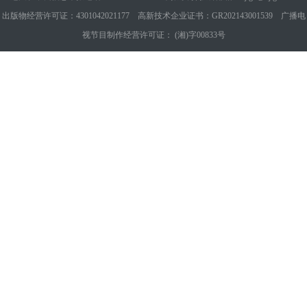
出版物经营许可证：4301042021177 高新技术企业证书：GR202143001539 广播电
视节目制作经营许可证： (湘)字00833号