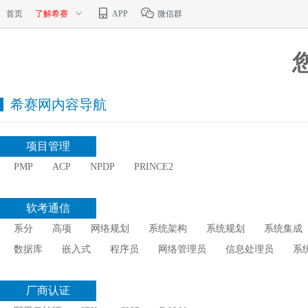
首页
了解希赛
APP
微信群
希赛网内容导航
项目管理
PMP
ACP
NPDP
PRINCE2
软考通信
系分
高项
网络规划
系统架构
系统规划
系统集成
数据库
嵌入式
程序员
网络管理员
信息处理员
系
厂商认证