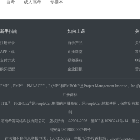
自考
成人高考
专接本
新手指南
如何上课
关
注册登录
自学产品
关
APP下载
直播课堂
常
支付方式
视频课程
联
购买提醒
企业团报
营
®
®
®
®
®
PMI
，PMP
，PMI-ACP
，PgMP
和PMBOK
是Project Management Institute，Inc.的
注册商标
®
®
ITIL
、PRINCE2
是PeopleCert集团的注册商标，经PeopleCert授权使用，保留所有权
利
湖南希赛网络科技有限公司 版权所有 ©2001-2026
湘ICP备10203241号-14
湘公
网安备43019002000749号
违法和不良信息举报电话：15673157832 举报/反馈/投诉邮箱：ujigu@ujigu.com