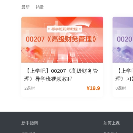
最新
销量
【上学吧】00207《高级财务管
【上学
理》导学班视频教程
理》习
¥
19.9
2课时
8课时
新手指南
如何上课