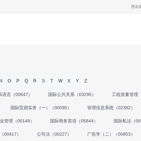
违法
N
O
P
Q
R
S
T
W
X
Y
Z
语言（00647）
国际公共关系（03295）
工程质量管理（
国际贸易实务（一）（00090）
管理信息系统（02382）
业管理（00148）
国际商务英语（05844）
国际私法（00
00417）
公司法（00227）
广告学（二）（00853）