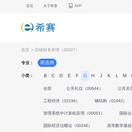
首页
关于希赛
APP
首页
>
高级财务管理（00207）
请选择
专业：
小类：
B
C
D
E
F
G
H
J
K
L
M
全部
公关礼仪（00644）
公共关系
工程经济（02194）
钢结构（02442）
管理系统中计算机应用（00051）
国际企
国际经济法概论（00246）
高等数学基础（