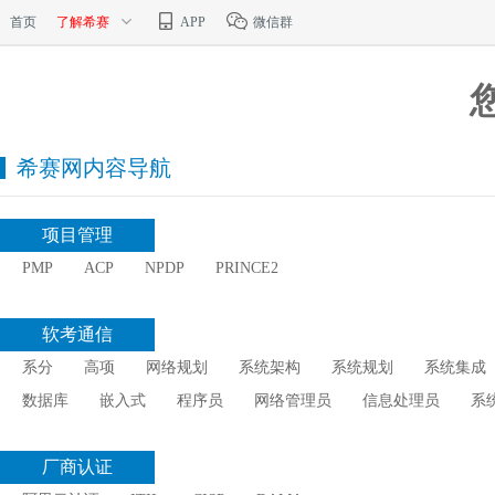
首页
了解希赛
APP
微信群
希赛网内容导航
项目管理
PMP
ACP
NPDP
PRINCE2
软考通信
系分
高项
网络规划
系统架构
系统规划
系统集成
数据库
嵌入式
程序员
网络管理员
信息处理员
系
厂商认证