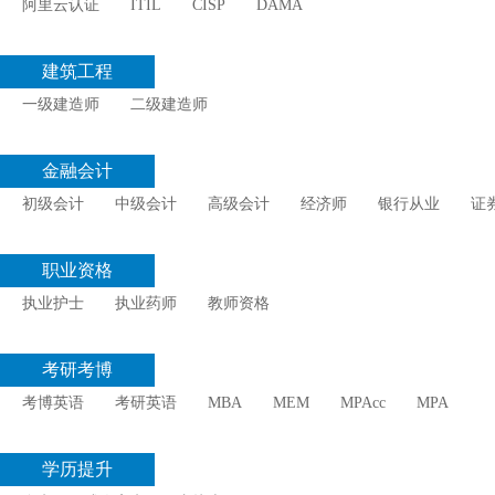
阿里云认证
ITIL
CISP
DAMA
建筑工程
一级建造师
二级建造师
金融会计
初级会计
中级会计
高级会计
经济师
银行从业
证
职业资格
执业护士
执业药师
教师资格
考研考博
考博英语
考研英语
MBA
MEM
MPAcc
MPA
学历提升