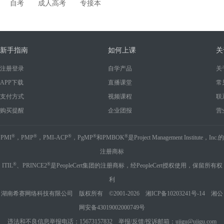
自考
成人高考
专接本
新手指南
如何上课
关
注册登录
自学产品
关
APP下载
直播课堂
常
支付方式
视频课程
联
购买提醒
企业团报
营
®
®
®
®
®
PMI
，PMP
，PMI-ACP
，PgMP
和PMBOK
是Project Management Institute，Inc.的
注册商标
®
®
ITIL
、PRINCE2
是PeopleCert集团的注册商标，经PeopleCert授权使用，保留所有权
利
湖南希赛网络科技有限公司 版权所有 ©2001-2026
湘ICP备10203241号-14
湘公
网安备43019002000749号
违法和不良信息举报电话：15673157832 举报/反馈/投诉邮箱：ujigu@ujigu.com