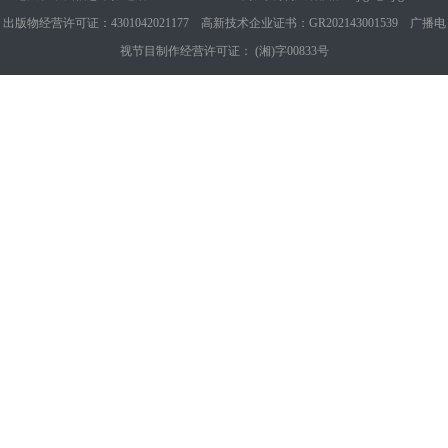
出版物经营许可证：4301042021177 高新技术企业证书：GR202143001539 广播电
视节目制作经营许可证： (湘)字00833号