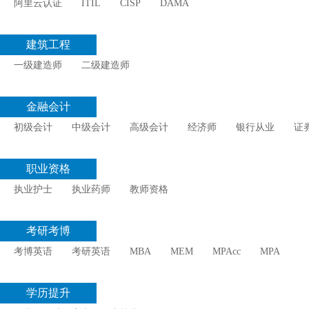
阿里云认证
ITIL
CISP
DAMA
建筑工程
一级建造师
二级建造师
金融会计
初级会计
中级会计
高级会计
经济师
银行从业
证
职业资格
执业护士
执业药师
教师资格
考研考博
考博英语
考研英语
MBA
MEM
MPAcc
MPA
学历提升