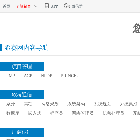
首页
了解希赛
APP
微信群
希赛网内容导航
项目管理
PMP
ACP
NPDP
PRINCE2
软考通信
系分
高项
网络规划
系统架构
系统规划
系统集成
数据库
嵌入式
程序员
网络管理员
信息处理员
系
厂商认证