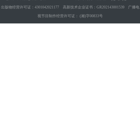
出版物经营许可证：4301042021177 高新技术企业证书：GR202143001539 广播电
视节目制作经营许可证： (湘)字00833号