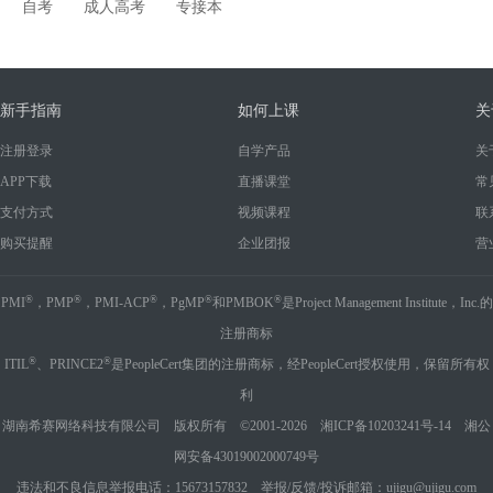
自考
成人高考
专接本
新手指南
如何上课
关
注册登录
自学产品
关
APP下载
直播课堂
常
支付方式
视频课程
联
购买提醒
企业团报
营
®
®
®
®
®
PMI
，PMP
，PMI-ACP
，PgMP
和PMBOK
是Project Management Institute，Inc.的
注册商标
®
®
ITIL
、PRINCE2
是PeopleCert集团的注册商标，经PeopleCert授权使用，保留所有权
利
湖南希赛网络科技有限公司 版权所有 ©2001-2026
湘ICP备10203241号-14
湘公
网安备43019002000749号
违法和不良信息举报电话：15673157832 举报/反馈/投诉邮箱：ujigu@ujigu.com