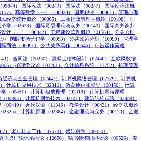
5844）
国际私法（00249）
国际法（00247）
国际经济法概
157）
高等数学（一）（00020）
国家税收（00061）
管理心理
国民经济统计概论（00065）
工商行政管理学概论（00108）
国
济学（02628）
国际贸易理论与实务（00149）
国际商务谈判
设计（一）（00342）
工程建设监理概论（01564）
公关心理
19）
国际市场营销学（00098）
公共政策分析（10999）
管理学
国际商法（00091）
公共关系写作（00646）
广告运作策略
42）
合同法（00230）
混凝土结构设计（02440）
互联网数据
066）
护理学导论（03201）
会计信息系统（13752）
护理管理
筑经济与企业管理（02447）
计算机网络管理（02379）
计算机
3）
计算机应用技术（02316）
教育评估和督导（00450）
计算
学（00451）
计算机组成原理（02318）
计算机网络原理
00894）
计算机网络技术（02141）
建筑结构试验（02448）
00449）
近代汉语（11346）
教学设计（00431）
经济法概论
2325）
计算机原理（02384）
金融理论与实务（00150）
金融
67）
老年社会工作（03573）
领导科学（00320）
主义理论体系概论（12656）
秘书参谋职能概论（00526）
美