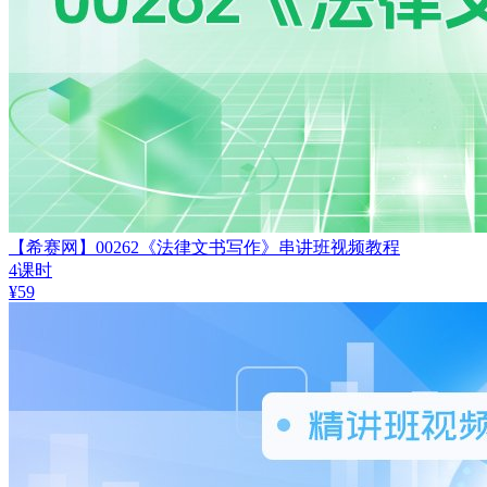
【希赛网】00262《法律文书写作》串讲班视频教程
4课时
¥
59