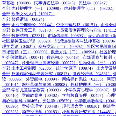
育基础（00409）
民事诉讼法学（00243）
民法学（00242）
全部
内科护理学（一）（02998）
内科护理学（二）（03202）
全部
欧洲文化入门（10017）
全部
普通逻辑（00024）
全部
企业管理概论（00144）
企业经营战略（00151）
企业会计
全部
软件开发工具（03173）
人员素质测评理论与方法（1411
全部
数据结构（02331）
市场信息学（00893）
设计心理学（04
社区精神卫生护理（03628）
思想道德修养与法律基础（03706
理学导论（03621）
商务交流（二）（00892）
社区常见健康问题
市场营销（三）（00890）
数量方法（二）（00994）
社区护理
社会保障概论（00071）
数论初步（00418）
市场调查与预测（0
（02047）
商业银行业务与经营（00072）
生物化学（三）（03
全部
土木工程制图（02386）
统计学原理（00974）
土力学及地
全部
外国作家作品专题研究（00813）
微观经济学（04531）
读（00096）
外贸函电（00094）
网络操作系统（02335）
网页
（00101）
网络营销与策划（00908）
外科护理学（一）（0300
全部
学前儿童语言教育（00393）
小学教育心理学（00407）
训
（00410）
学前教育史（00402）
学前教育管理（00457）
心理学
与心理辅导（00465）
宪法学（05679）
小学数学教学论（0041
（00390）
学校管理学（00448）
现代语言学（00830）
刑法学（
（00323）
消费经济学（00183）
小学教育研究方法（14448）