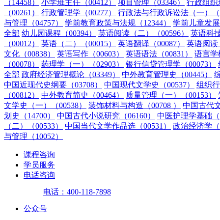
（14458）
小学班主任（00412）
项目管理（03346）
行政组织理
（00261）
行政管理学（00277）
行政法与行政诉讼法（一）（0
与管理（04757）
学前教育政策与法规（12344）
学前儿童发展（
全部
幼儿园课程（00394）
英语阅读（二）（00596）
英语科技
（00012）
英语（二）（00015）
英语翻译（00087）
英语阅读（
文化（00838）
英语写作（00603）
英语语法（00831）
语言学概
（00078）
药理学（一）（02903）
银行信贷管理学（00073）
全部
政府经济管理概论（03349）
中外教育管理史（00445）
中国近现代史纲要（03708）
中国现代文学史（00537）
组织行
（00812）
中外教育简史（00464）
质量管理（一）（00153）
文学史（一）（00538）
装饰材料与构造（00708 ）
中国古代文
划史（14700）
中国古代小说研究（06160）
中医护理学基础（0
（二）（00533）
中国当代文学作品选（00531）
政治经济学（财
与管理（10052）
课程咨询
学员服务
电话咨询
电话：400-118-7898
公众号