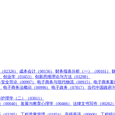
02326）
成本会计（00156）
财务报表分析（一）（00161）
财
）
创业学（03453）
创新思维理论与方法（03298）
安全导论（00997）
电子商务与现代物流（00915）
电子商务案例
）
电子商务法概论（00996）
电子政务（07817）
当代中国政府与政
护理学（二）（03011）
（00040）
发展与教育心理学（00466）
法律文书写作（00262
03295）
工程质量管理（01854）
高级英语（00600）
工程经济