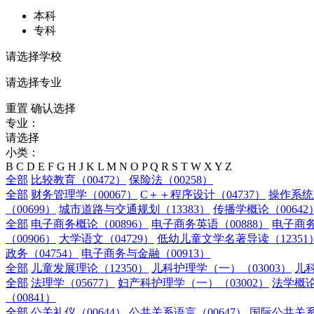
本科
专科
请选择学校
请选择专业
重置
确认选择
专业：
请选择
小类：
B
C
D
E
F
G
H
J
K
L
M
N
O
P
Q
R
S
T
W
X
Y
Z
全部
比较教育（00472）
保险法（00258）
全部
财务管理学（00067）
C＋＋程序设计（04737）
操作系统（
（00699）
城市道路与交通规划（13383）
传播学概论（00642
全部
电子商务概论（00896）
电子商务英语（00888）
电子商务
（00906）
大学语文（04729）
低幼儿童文学名著导读（12351
政务（04754）
电子商务与金融（00913）
全部
儿童发展理论（12350）
儿科护理学（一）（03003）
儿科
全部
法理学（05677）
妇产科护理学（一）（03002）
法学概论
（00841）
全部
公关礼仪（00644）
公共关系语言（00647）
国际公共关系（