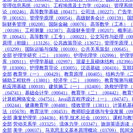
管理信息系统（02382）
工程地质及土力学（02404）
管理系统
论（00246）
高等数学基础（00417）
公司法（00227）
广告学（
学（00163）
管理学原理（00054）
高级财务会计（00159）
国
际财务管理（00208）
国际金融（00076）
高等数学（工本）（0
（00186）
工程测量（02387）
高级财务管理（00207）
概率论
学（00643）
高等数学（工专）（00022）
公文写作与处理（00
原理（初级）（13126）
公共政策导论（13672）
管理学原理（中
（03299）
国际运输与保险（00100）
公共关系策划（00645）
全部
护理学研究（二）（03699）
护理伦理学（02996）
护理学
库（00911）
护理学基础（02997）
混凝土及砌体结构（02396
学（03006）
护理教育导论（03005）
汉语基础（00416）
互联
全部
教育学（一）（00429）
教育原理（00405）
结构力学（二）
辅助工程软件（13801）
经济学（二）（00889）
教育预测与规划
机应用基础（00018）
建筑施工（一）（02400）
急救护理学（0
（04741）
基础会计学（00041）
教育学（二）（00442）
教育
计算机网络安全（04751）
Java语言程序设计（一）（04747）
（00244）
健康教育学（00488）
绩效管理（13811）
计算机基
法（05678）
教育法学（00453）
教师职业道德与专业发展（092
全部
康复护理学（04436）
科学.技术.社会（00395）
课程与教学
全部
劳动关系学（03325）
流体力学（03347）
旅游英语选读（0
全部
美学（00037）
马克思主义基本原理概论（03709）
民间文