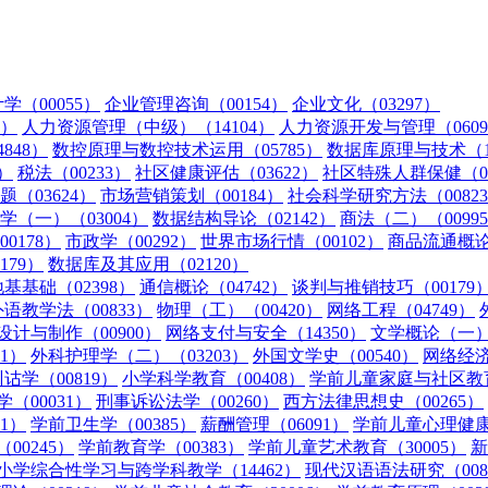
学（00055）
企业管理咨询（00154）
企业文化（03297）
2）
人力资源管理（中级）（14104）
人力资源开发与管理（0609
848）
数控原理与数控技术运用（05785）
数据库原理与技术（13
）
税法（00233）
社区健康评估（03622）
社区特殊人群保健（03
（03624）
市场营销策划（00184）
社会科学研究方法（0082
学（一）（03004）
数据结构导论（02142）
商法（二）（0099
0178）
市政学（00292）
世界市场行情（00102）
商品流通概论（
179）
数据库及其应用（02120）
基基础（02398）
通信概论（04742）
谈判与推销技巧（00179
外语教学法（00833）
物理（工）（00420）
网络工程（04749）
设计与制作（00900）
网络支付与安全（14350）
文学概论（一）（
1）
外科护理学（二）（03203）
外国文学史（00540）
网络经济
诂学（00819）
小学科学教育（00408）
学前儿童家庭与社区教育
（00031）
刑事诉讼法学（00260）
西方法律思想史（00265）
1）
学前卫生学（00385）
薪酬管理（06091）
学前儿童心理健康与
00245）
学前教育学（00383）
学前儿童艺术教育（30005）
新
小学综合性学习与跨学科教学（14462）
现代汉语语法研究（008