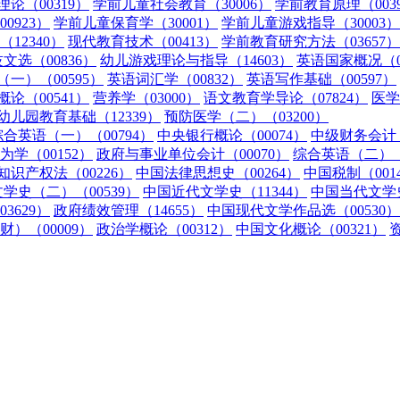
论（00319）
学前儿童社会教育（30006）
学前教育原理（003
0923）
学前儿童保育学（30001）
学前儿童游戏指导（30003）
12340）
现代教育技术（00413）
学前教育研究方法（03657）
文选（00836）
幼儿游戏理论与指导（14603）
英语国家概况（0
一）（00595）
英语词汇学（00832）
英语写作基础（00597）
论（00541）
营养学（03000）
语文教育学导论（07824）
医学
幼儿园教育基础（12339）
预防医学（二）（03200）
综合英语（一）（00794）
中央银行概论（00074）
中级财务会计（
为学（00152）
政府与事业单位会计（00070）
综合英语（二）（0
知识产权法（00226）
中国法律思想史（00264）
中国税制（001
学史（二）（00539）
中国近代文学史（11344）
中国当代文学史
3629）
政府绩效管理（14655）
中国现代文学作品选（00530）
）（00009）
政治学概论（00312）
中国文化概论（00321）