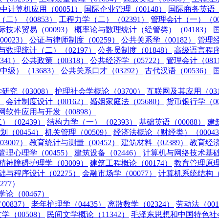
中计算机应用（00051）
国际企业管理（00148）
国际商务英语（0
二）（00853）
工程力学（二）（02391）
管理会计（一）（00
际技术贸易（00093）
概率论与数理统计（经管类）（04183）
0023）
公证与律师制度（00259）
公共关系学（00182）
管理经
与数理统计（二）（02197）
公务员制度（01848）
高级语言程序
341）
公共政策（00318）
公共经济学（05722）
管理会计（081
级）（13683）
公共关系口才（03292）
古代汉语（00536）
研究（03008）
护理社会学概论（03700）
互联网及其应用（031
）
会计制度设计（00162）
婚姻家庭法（05680）
货币银行学（00
网软件应用与开发（00898）
（02439）
结构力学（一）（02393）
基础英语（00088）
建
（00454）
机关管理（00509）
经济法概论（财经类）（0004
3007）
教育统计与测量（00452）
建筑材料（02389）
教育经济
管理心理学（00455）
建筑设备（02446）
计算机与网络技术基础（
精神障碍护理学（03009）
建筑工程概论（00174）
教育管理原理（
础与程序设计（02275）
金融市场学（00077）
计算机系统结构（0
77）
论（00467）
0837）
老年护理学（04435）
离散数学（02324）
劳动法（001
学（00508）
民间文学概论（11342）
毛泽东思想和中国特色社会