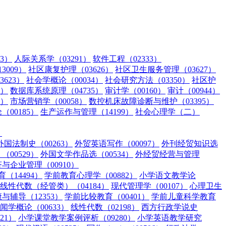
3）
人际关系学（03291）
软件工程（02333）
009）
社区康复护理（03626）
社区卫生服务管理（03627）
623）
社会学概论（00034）
社会研究方法（03350）
社区护
3）
数据库系统原理（04735）
审计学（00160）
审计（00944）
5）
市场营销学（00058）
数控机床故障诊断与维护（03395）
00185）
生产运作与管理（14199）
社会心理学（二）
）
外国法制史（00263）
外贸英语写作（00097）
外刊经贸知识选
00529）
外国文学作品选（00534）
外经贸经营与管理
与企业管理（00910）
（14494）
学前教育心理学（00882）
小学语文教学论
线性代数（经管类）（04184）
现代管理学（00107）
心理卫生
辅导（12353）
学前比较教育（00401）
学前儿童科学教育
闻学概论（00633）
线性代数（02198）
西方行政学说史
21）
小学课堂教学案例评析（09280）
小学英语教学研究