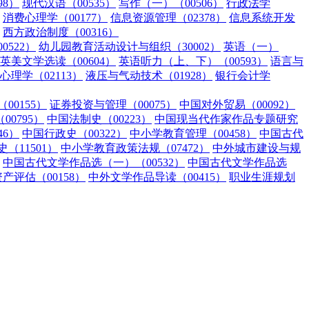
98）
现代汉语（00535）
写作（一）（00506）
行政法学
消费心理学（00177）
信息资源管理（02378）
信息系统开发
西方政治制度（00316）
0522）
幼儿园教育活动设计与组织（30002）
英语（一）
英美文学选读（00604）
英语听力（上、下）（00593）
语言与
心理学（02113）
液压与气动技术（01928）
银行会计学
00155）
证券投资与管理（00075）
中国对外贸易（00092）
0795）
中国法制史（00223）
中国现当代作家作品专题研究
46）
中国行政史（00322）
中小学教育管理（00458）
中国古代
（11501）
中小学教育政策法规（07472）
中外城市建设与规
中国古代文学作品选（一）（00532）
中国古代文学作品选
资产评估（00158）
中外文学作品导读（00415）
职业生涯规划