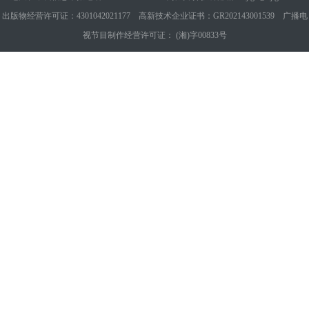
出版物经营许可证：4301042021177 高新技术企业证书：GR202143001539 广播电
视节目制作经营许可证： (湘)字00833号