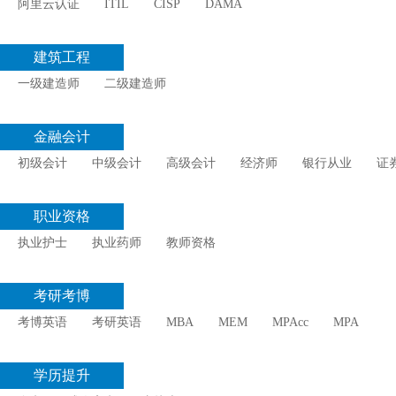
阿里云认证
ITIL
CISP
DAMA
建筑工程
一级建造师
二级建造师
金融会计
初级会计
中级会计
高级会计
经济师
银行从业
证
职业资格
执业护士
执业药师
教师资格
考研考博
考博英语
考研英语
MBA
MEM
MPAcc
MPA
学历提升