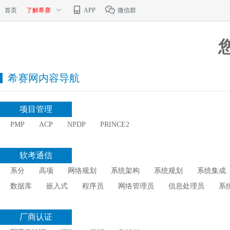
首页
了解希赛
APP
微信群
希赛网内容导航
项目管理
PMP
ACP
NPDP
PRINCE2
软考通信
系分
高项
网络规划
系统架构
系统规划
系统集成
数据库
嵌入式
程序员
网络管理员
信息处理员
系
厂商认证