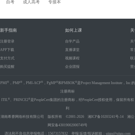
自考
成人高考
专接本
新手指南
如何上课
关
注册登录
自学产品
关
APP下载
直播课堂
常
支付方式
视频课程
联
购买提醒
企业团报
营
®
®
®
®
®
PMI
，PMP
，PMI-ACP
，PgMP
和PMBOK
是Project Management Institute，Inc.的
注册商标
®
®
ITIL
、PRINCE2
是PeopleCert集团的注册商标，经PeopleCert授权使用，保留所有权
利
湖南希赛网络科技有限公司 版权所有 ©2001-2026
湘ICP备10203241号-14
湘公
网安备43019002000749号
违法和不良信息举报电话：15673157832 举报/反馈/投诉邮箱：ujigu@ujigu.com