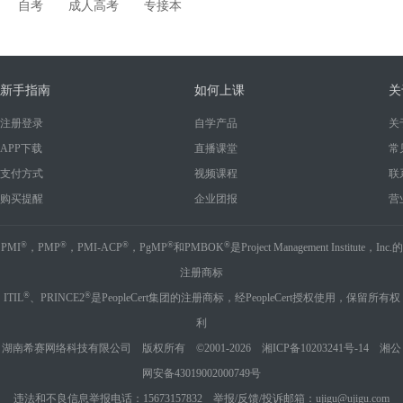
自考
成人高考
专接本
新手指南
如何上课
关
注册登录
自学产品
关
APP下载
直播课堂
常
支付方式
视频课程
联
购买提醒
企业团报
营
®
®
®
®
®
PMI
，PMP
，PMI-ACP
，PgMP
和PMBOK
是Project Management Institute，Inc.的
注册商标
®
®
ITIL
、PRINCE2
是PeopleCert集团的注册商标，经PeopleCert授权使用，保留所有权
利
湖南希赛网络科技有限公司 版权所有 ©2001-2026
湘ICP备10203241号-14
湘公
网安备43019002000749号
违法和不良信息举报电话：15673157832 举报/反馈/投诉邮箱：ujigu@ujigu.com