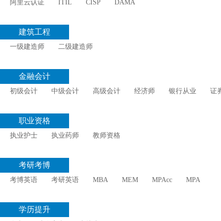
阿里云认证
ITIL
CISP
DAMA
建筑工程
一级建造师
二级建造师
金融会计
初级会计
中级会计
高级会计
经济师
银行从业
证
职业资格
执业护士
执业药师
教师资格
考研考博
考博英语
考研英语
MBA
MEM
MPAcc
MPA
学历提升