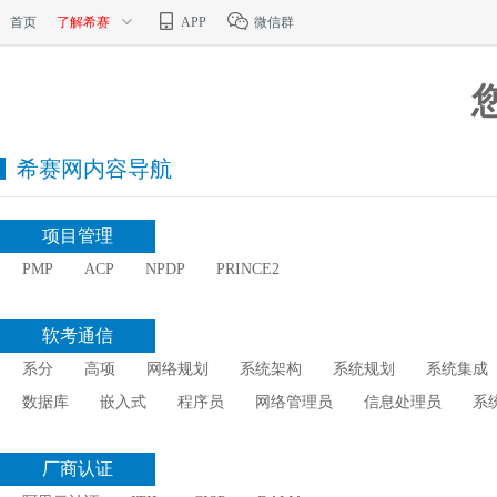
首页
了解希赛
APP
微信群
希赛网内容导航
项目管理
PMP
ACP
NPDP
PRINCE2
软考通信
系分
高项
网络规划
系统架构
系统规划
系统集成
数据库
嵌入式
程序员
网络管理员
信息处理员
系
厂商认证