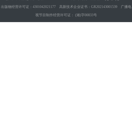
出版物经营许可证：4301042021177 高新技术企业证书：GR202143001539 广播电
视节目制作经营许可证： (湘)字00833号