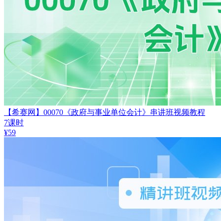
【希赛网】00070《政府与事业单位会计》串讲班视频教程
7课时
¥
59