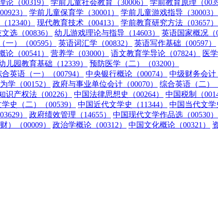
论（00319）
学前儿童社会教育（30006）
学前教育原理（003
0923）
学前儿童保育学（30001）
学前儿童游戏指导（30003）
12340）
现代教育技术（00413）
学前教育研究方法（03657）
文选（00836）
幼儿游戏理论与指导（14603）
英语国家概况（0
一）（00595）
英语词汇学（00832）
英语写作基础（00597）
论（00541）
营养学（03000）
语文教育学导论（07824）
医学
幼儿园教育基础（12339）
预防医学（二）（03200）
综合英语（一）（00794）
中央银行概论（00074）
中级财务会计（
为学（00152）
政府与事业单位会计（00070）
综合英语（二）（0
知识产权法（00226）
中国法律思想史（00264）
中国税制（001
学史（二）（00539）
中国近代文学史（11344）
中国当代文学史
3629）
政府绩效管理（14655）
中国现代文学作品选（00530）
）（00009）
政治学概论（00312）
中国文化概论（00321）