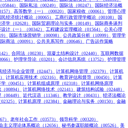
5844）
国际私法（00249）
国际法（00247）
国际经济法概
157）
高等数学（一）（00020）
国家税收（00061）
管理心理
国民经济统计概论（00065）
工商行政管理学概论（00108）
国
济学（02628）
国际贸易理论与实务（00149）
国际商务谈判
设计（一）（00342）
工程建设监理概论（01564）
公关心理
19）
国际市场营销学（00098）
公共政策分析（10999）
管理学
国际商法（00091）
公共关系写作（00646）
广告运作策略
42）
合同法（00230）
混凝土结构设计（02440）
互联网数据
066）
护理学导论（03201）
会计信息系统（13752）
护理管理
筑经济与企业管理（02447）
计算机网络管理（02379）
计算机
3）
计算机应用技术（02316）
教育评估和督导（00450）
计算
学（00451）
计算机组成原理（02318）
计算机网络原理
00894）
计算机网络技术（02141）
建筑结构试验（02448）
00449）
近代汉语（11346）
教学设计（00431）
经济法概论
2325）
计算机原理（02384）
金融理论与实务（00150）
金融
67）
老年社会工作（03573）
领导科学（00320）
主义理论体系概论（12656）
秘书参谋职能概论（00526）
美