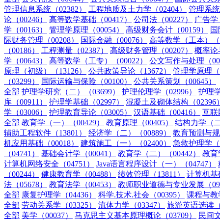
管理信息系统（02382）
工程地质及土力学（02404）
管理系统
论（00246）
高等数学基础（00417）
公司法（00227）
广告学（
学（00163）
管理学原理（00054）
高级财务会计（00159）
国
际财务管理（00208）
国际金融（00076）
高等数学（工本）（0
（00186）
工程测量（02387）
高级财务管理（00207）
概率论
学（00643）
高等数学（工专）（00022）
公文写作与处理（00
原理（初级）（13126）
公共政策导论（13672）
管理学原理（中
（03299）
国际运输与保险（00100）
公共关系策划（00645）
全部
护理学研究（二）（03699）
护理伦理学（02996）
护理学
库（00911）
护理学基础（02997）
混凝土及砌体结构（02396
学（03006）
护理教育导论（03005）
汉语基础（00416）
互联
全部
教育学（一）（00429）
教育原理（00405）
结构力学（二）
辅助工程软件（13801）
经济学（二）（00889）
教育预测与规划
机应用基础（00018）
建筑施工（一）（02400）
急救护理学（0
（04741）
基础会计学（00041）
教育学（二）（00442）
教育
计算机网络安全（04751）
Java语言程序设计（一）（04747）
（00244）
健康教育学（00488）
绩效管理（13811）
计算机基
法（05678）
教育法学（00453）
教师职业道德与专业发展（092
全部
康复护理学（04436）
科学.技术.社会（00395）
课程与教学
全部
劳动关系学（03325）
流体力学（03347）
旅游英语选读（0
全部
美学（00037）
马克思主义基本原理概论（03709）
民间文