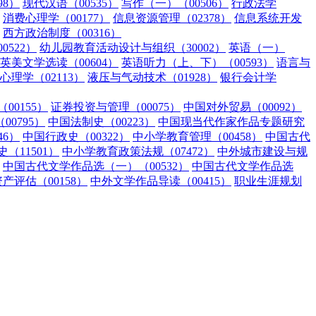
98）
现代汉语（00535）
写作（一）（00506）
行政法学
消费心理学（00177）
信息资源管理（02378）
信息系统开发
西方政治制度（00316）
0522）
幼儿园教育活动设计与组织（30002）
英语（一）
英美文学选读（00604）
英语听力（上、下）（00593）
语言与
心理学（02113）
液压与气动技术（01928）
银行会计学
00155）
证券投资与管理（00075）
中国对外贸易（00092）
0795）
中国法制史（00223）
中国现当代作家作品专题研究
46）
中国行政史（00322）
中小学教育管理（00458）
中国古代
（11501）
中小学教育政策法规（07472）
中外城市建设与规
中国古代文学作品选（一）（00532）
中国古代文学作品选
资产评估（00158）
中外文学作品导读（00415）
职业生涯规划