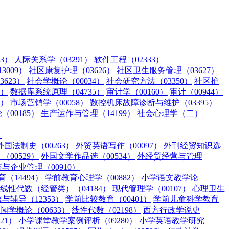
3）
人际关系学（03291）
软件工程（02333）
009）
社区康复护理（03626）
社区卫生服务管理（03627）
623）
社会学概论（00034）
社会研究方法（03350）
社区护
3）
数据库系统原理（04735）
审计学（00160）
审计（00944）
5）
市场营销学（00058）
数控机床故障诊断与维护（03395）
00185）
生产运作与管理（14199）
社会心理学（二）
）
外国法制史（00263）
外贸英语写作（00097）
外刊经贸知识选
00529）
外国文学作品选（00534）
外经贸经营与管理
与企业管理（00910）
（14494）
学前教育心理学（00882）
小学语文教学论
线性代数（经管类）（04184）
现代管理学（00107）
心理卫生
辅导（12353）
学前比较教育（00401）
学前儿童科学教育
闻学概论（00633）
线性代数（02198）
西方行政学说史
21）
小学课堂教学案例评析（09280）
小学英语教学研究