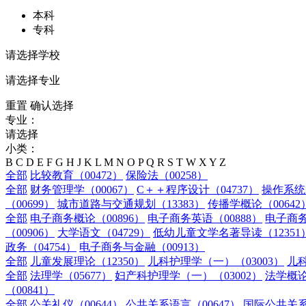
本科
专科
请选择学校
请选择专业
重置
确认选择
专业：
请选择
小类：
B
C
D
E
F
G
H
J
K
L
M
N
O
P
Q
R
S
T
W
X
Y
Z
全部
比较教育（00472）
保险法（00258）
全部
财务管理学（00067）
C＋＋程序设计（04737）
操作系统（
（00699）
城市道路与交通规划（13383）
传播学概论（00642
全部
电子商务概论（00896）
电子商务英语（00888）
电子商务
（00906）
大学语文（04729）
低幼儿童文学名著导读（12351
政务（04754）
电子商务与金融（00913）
全部
儿童发展理论（12350）
儿科护理学（一）（03003）
儿科
全部
法理学（05677）
妇产科护理学（一）（03002）
法学概论
（00841）
全部
公关礼仪（00644）
公共关系语言（00647）
国际公共关系（