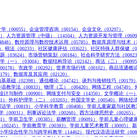
学（00055）
企业管理咨询（00154）
企业文化（03297）
2）
人力资源管理（中级）（14104）
人力资源开发与管理（0609
848）
数控原理与数控技术运用（05785）
数据库原理与技术（13
）
税法（00233）
社区健康评估（03622）
社区特殊人群保健（03
（03624）
市场营销策划（00184）
社会科学研究方法（0082
学（一）（03004）
数据结构导论（02142）
商法（二）（0099
0178）
市政学（00292）
世界市场行情（00102）
商品流通概论（
179）
数据库及其应用（02120）
基基础（02398）
通信概论（04742）
谈判与推销技巧（00179
外语教学法（00833）
物理（工）（00420）
网络工程（04749）
设计与制作（00900）
网络支付与安全（14350）
文学概论（一）（
1）
外科护理学（二）（03203）
外国文学史（00540）
网络经济
诂学（00819）
小学科学教育（00408）
学前儿童家庭与社区教育
（00031）
刑事诉讼法学（00260）
西方法律思想史（00265）
1）
学前卫生学（00385）
薪酬管理（06091）
学前儿童心理健康与
00245）
学前教育学（00383）
学前儿童艺术教育（30005）
新
小学综合性学习与跨学科教学（14462）
现代汉语语法研究（008