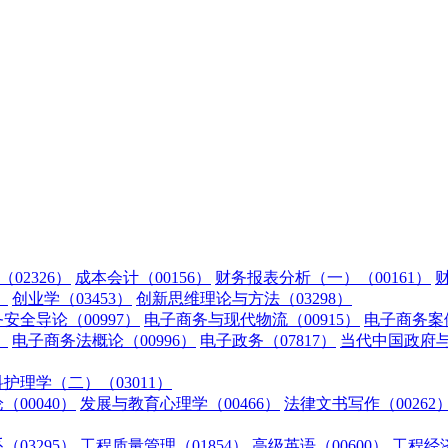
02326）
成本会计（00156）
财务报表分析（一）（00161）
财
）
创业学（03453）
创新思维理论与方法（03298）
安全导论（00997）
电子商务与现代物流（00915）
电子商务案例
）
电子商务法概论（00996）
电子政务（07817）
当代中国政府与政
护理学（二）（03011）
（00040）
发展与教育心理学（00466）
法律文书写作（00262
03295）
工程质量管理（01854）
高级英语（00600）
工程经济