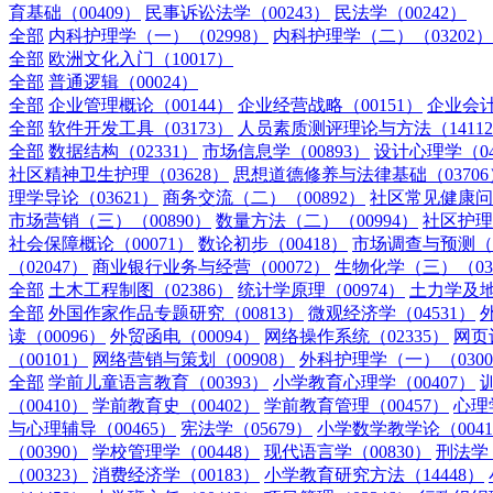
育基础（00409）
民事诉讼法学（00243）
民法学（00242）
全部
内科护理学（一）（02998）
内科护理学（二）（03202）
全部
欧洲文化入门（10017）
全部
普通逻辑（00024）
全部
企业管理概论（00144）
企业经营战略（00151）
企业会计
全部
软件开发工具（03173）
人员素质测评理论与方法（1411
全部
数据结构（02331）
市场信息学（00893）
设计心理学（04
社区精神卫生护理（03628）
思想道德修养与法律基础（03706
理学导论（03621）
商务交流（二）（00892）
社区常见健康问题
市场营销（三）（00890）
数量方法（二）（00994）
社区护理
社会保障概论（00071）
数论初步（00418）
市场调查与预测（0
（02047）
商业银行业务与经营（00072）
生物化学（三）（03
全部
土木工程制图（02386）
统计学原理（00974）
土力学及地
全部
外国作家作品专题研究（00813）
微观经济学（04531）
读（00096）
外贸函电（00094）
网络操作系统（02335）
网页
（00101）
网络营销与策划（00908）
外科护理学（一）（0300
全部
学前儿童语言教育（00393）
小学教育心理学（00407）
训
（00410）
学前教育史（00402）
学前教育管理（00457）
心理学
与心理辅导（00465）
宪法学（05679）
小学数学教学论（0041
（00390）
学校管理学（00448）
现代语言学（00830）
刑法学（
（00323）
消费经济学（00183）
小学教育研究方法（14448）