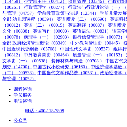
（14458）
小学班主任（00412）
项目管理（03346）
行政组织理
（00261）
行政管理学（00277）
行政法与行政诉讼法（一）（0
与管理（04757）
学前教育政策与法规（12344）
学前儿童发展（
全部
幼儿园课程（00394）
英语阅读（二）（00596）
英语科技
（00012）
英语（二）（00015）
英语翻译（00087）
英语阅读（
文化（00838）
英语写作（00603）
英语语法（00831）
语言学概
（00078）
药理学（一）（02903）
银行信贷管理学（00073）
全部
政府经济管理概论（03349）
中外教育管理史（00445）
中国近现代史纲要（03708）
中国现代文学史（00537）
组织行
（00812）
中外教育简史（00464）
质量管理（一）（00153）
文学史（一）（00538）
装饰材料与构造（00708 ）
中国古代文
划史（14700）
中国古代小说研究（06160）
中医护理学基础（0
（二）（00533）
中国当代文学作品选（00531）
政治经济学（财
与管理（10052）
课程咨询
学员服务
电话咨询
电话：400-118-7898
公众号