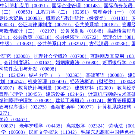
中计算机应用（00051）
国际企业管理（00148）
国际商务英语（0
二）（00853）
工程力学（二）（02391）
管理会计（一）（00
际技术贸易（00093）
概率论与数理统计（经管类）（04183）
0023）
公证与律师制度（00259）
公共关系学（00182）
管理经
与数理统计（二）（02197）
公务员制度（01848）
高级语言程序
341）
公共政策（00318）
公共经济学（05722）
管理会计（081
级）（13683）
公共关系口才（03292）
古代汉语（00536）
研究（03008）
护理社会学概论（03700）
互联网及其应用（031
）
会计制度设计（00162）
婚姻家庭法（05680）
货币银行学（00
网软件应用与开发（00898）
（02439）
结构力学（一）（02393）
基础英语（00088）
建
（00454）
机关管理（00509）
经济法概论（财经类）（0004
3007）
教育统计与测量（00452）
建筑材料（02389）
教育经济
管理心理学（00455）
建筑设备（02446）
计算机与网络技术基础（
精神障碍护理学（03009）
建筑工程概论（00174）
教育管理原理（
础与程序设计（02275）
金融市场学（00077）
计算机系统结构（0
77）
论（00467）
0837）
老年护理学（04435）
离散数学（02324）
劳动法（001
学（00508）
民间文学概论（11342）
毛泽东思想和中国特色社会