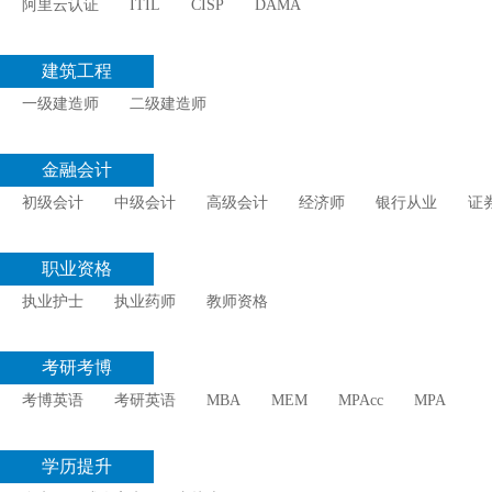
阿里云认证
ITIL
CISP
DAMA
建筑工程
一级建造师
二级建造师
金融会计
初级会计
中级会计
高级会计
经济师
银行从业
证
职业资格
执业护士
执业药师
教师资格
考研考博
考博英语
考研英语
MBA
MEM
MPAcc
MPA
学历提升