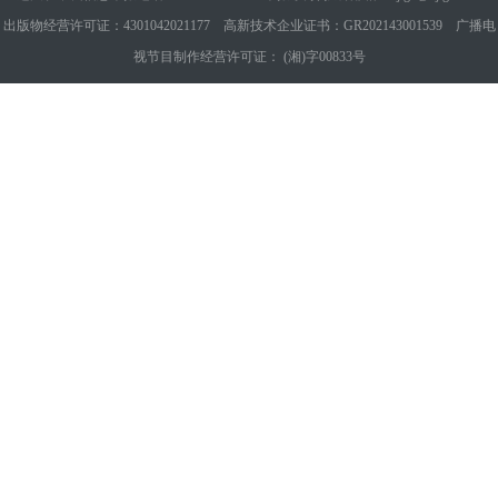
出版物经营许可证：4301042021177 高新技术企业证书：GR202143001539 广播电
视节目制作经营许可证： (湘)字00833号