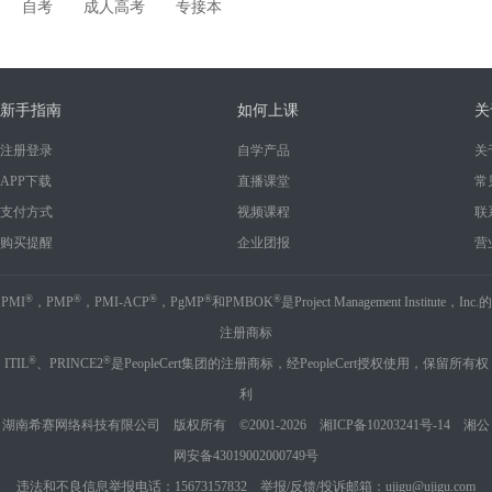
自考
成人高考
专接本
新手指南
如何上课
关
注册登录
自学产品
关
APP下载
直播课堂
常
支付方式
视频课程
联
购买提醒
企业团报
营
®
®
®
®
®
PMI
，PMP
，PMI-ACP
，PgMP
和PMBOK
是Project Management Institute，Inc.的
注册商标
®
®
ITIL
、PRINCE2
是PeopleCert集团的注册商标，经PeopleCert授权使用，保留所有权
利
湖南希赛网络科技有限公司 版权所有 ©2001-2026
湘ICP备10203241号-14
湘公
网安备43019002000749号
违法和不良信息举报电话：15673157832 举报/反馈/投诉邮箱：ujigu@ujigu.com