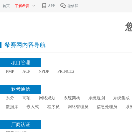
首页
了解希赛
APP
微信群
希赛网内容导航
项目管理
PMP
ACP
NPDP
PRINCE2
软考通信
系分
高项
网络规划
系统架构
系统规划
系统集成
数据库
嵌入式
程序员
网络管理员
信息处理员
系
厂商认证