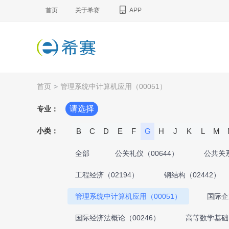
首页
关于希赛
APP
首页
>
管理系统中计算机应用（00051）
请选择
专业：
小类：
B
C
D
E
F
G
H
J
K
L
M
全部
公关礼仪（00644）
公共关系
工程经济（02194）
钢结构（02442）
管理系统中计算机应用（00051）
国际企
国际经济法概论（00246）
高等数学基础（