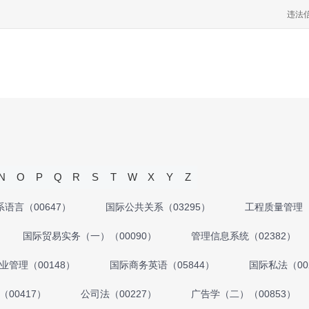
违法
N
O
P
Q
R
S
T
W
X
Y
Z
语言（00647）
国际公共关系（03295）
工程质量管理（
国际贸易实务（一）（00090）
管理信息系统（02382）
业管理（00148）
国际商务英语（05844）
国际私法（00
00417）
公司法（00227）
广告学（二）（00853）