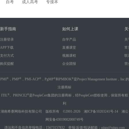
自考
成人高考
专接本
新手指南
如何上课
关
注册登录
自学产品
关
APP下载
直播课堂
常
支付方式
视频课程
联
购买提醒
企业团报
营
®
®
®
®
®
PMI
，PMP
，PMI-ACP
，PgMP
和PMBOK
是Project Management Institute，Inc.的
注册商标
®
®
ITIL
、PRINCE2
是PeopleCert集团的注册商标，经PeopleCert授权使用，保留所有权
利
湖南希赛网络科技有限公司 版权所有 ©2001-2026
湘ICP备10203241号-14
湘公
网安备43019002000749号
违法和不良信息举报电话：15673157832 举报/反馈/投诉邮箱：ujigu@ujigu.com