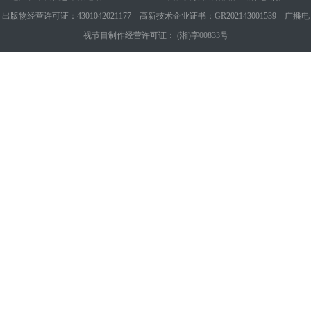
出版物经营许可证：4301042021177 高新技术企业证书：GR202143001539 广播电
视节目制作经营许可证： (湘)字00833号