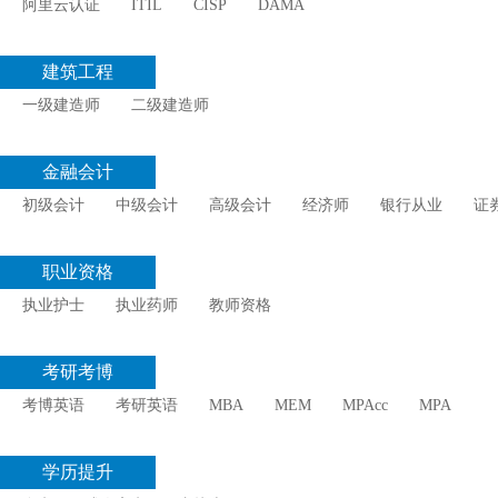
阿里云认证
ITIL
CISP
DAMA
建筑工程
一级建造师
二级建造师
金融会计
初级会计
中级会计
高级会计
经济师
银行从业
证
职业资格
执业护士
执业药师
教师资格
考研考博
考博英语
考研英语
MBA
MEM
MPAcc
MPA
学历提升