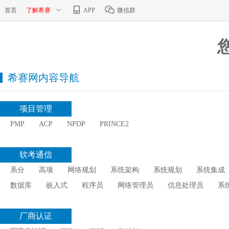
首页
了解希赛
APP
微信群
希赛网内容导航
项目管理
PMP
ACP
NPDP
PRINCE2
软考通信
系分
高项
网络规划
系统架构
系统规划
系统集成
数据库
嵌入式
程序员
网络管理员
信息处理员
系
厂商认证