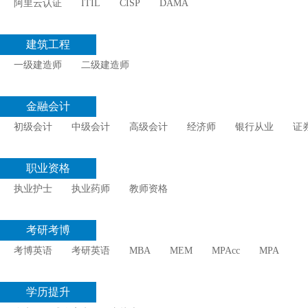
阿里云认证
ITIL
CISP
DAMA
建筑工程
一级建造师
二级建造师
金融会计
初级会计
中级会计
高级会计
经济师
银行从业
证
职业资格
执业护士
执业药师
教师资格
考研考博
考博英语
考研英语
MBA
MEM
MPAcc
MPA
学历提升