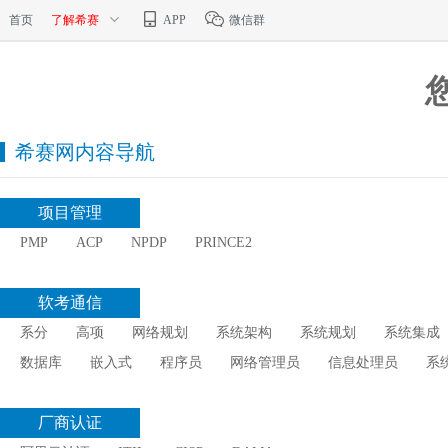
首页
了解希赛
APP
微信群
希赛网内容导航
项目管理
PMP
ACP
NPDP
PRINCE2
软考通信
系分
高项
网络规划
系统架构
系统规划
系统集成
数据库
嵌入式
程序员
网络管理员
信息处理员
系
厂商认证