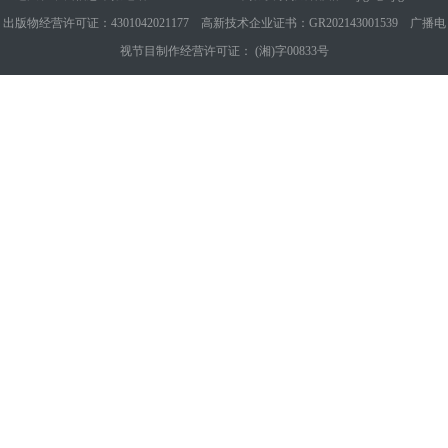
出版物经营许可证：4301042021177 高新技术企业证书：GR202143001539 广播电
视节目制作经营许可证： (湘)字00833号