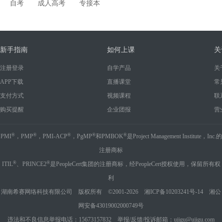
自考
成人高考
专接本
新手指南
如何上课
关
注册登录
自学产品
关
APP下载
直播课堂
常
支付方式
视频课程
联
购买提醒
企业团报
营
®
®
®
®
®
PMI
，PMP
，PMI-ACP
，PgMP
和PMBOK
是Project Management Institute，Inc.的
注册商标
®
®
ITIL
、PRINCE2
是PeopleCert集团的注册商标，经PeopleCert授权使用，保留所有权
利
湖南希赛网络科技有限公司 版权所有 ©2001-2026
湘ICP备10203241号-14
湘公
网安备43019002000749号
违法和不良信息举报电话：15673157832 举报/反馈/投诉邮箱：ujigu@ujigu.com