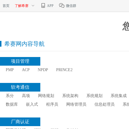
首页
了解希赛
APP
微信群
希赛网内容导航
项目管理
PMP
ACP
NPDP
PRINCE2
软考通信
系分
高项
网络规划
系统架构
系统规划
系统集成
数据库
嵌入式
程序员
网络管理员
信息处理员
系
厂商认证