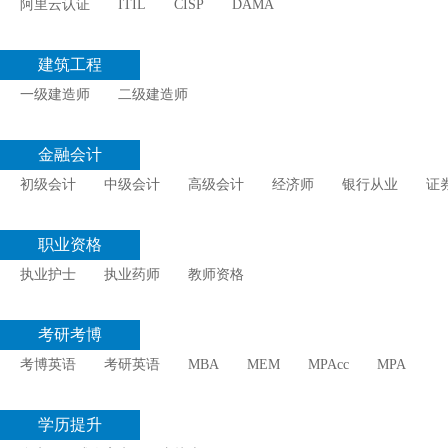
阿里云认证
ITIL
CISP
DAMA
建筑工程
一级建造师
二级建造师
金融会计
初级会计
中级会计
高级会计
经济师
银行从业
证
职业资格
执业护士
执业药师
教师资格
考研考博
考博英语
考研英语
MBA
MEM
MPAcc
MPA
学历提升