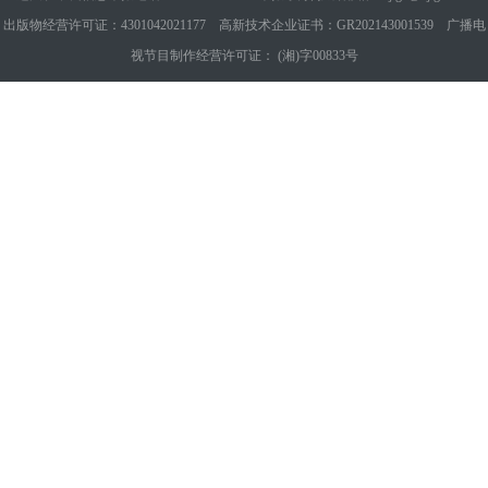
出版物经营许可证：4301042021177 高新技术企业证书：GR202143001539 广播电
视节目制作经营许可证： (湘)字00833号