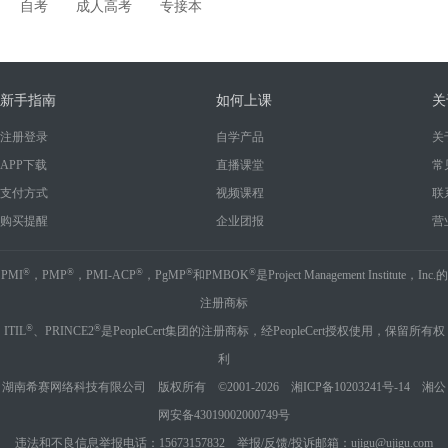
自考
成人高考
专接本
新手指南
如何上课
关
注册登录
自学产品
关
APP下载
直播课堂
常
支付方式
视频课程
联
购买提醒
企业团报
营
®
®
®
®
®
PMI
，PMP
，PMI-ACP
，PgMP
和PMBOK
是Project Management Institute，Inc.的
注册商标
®
®
ITIL
、PRINCE2
是PeopleCert集团的注册商标，经PeopleCert授权使用，保留所有权
利
湖南希赛网络科技有限公司 版权所有 ©2001-2026
湘ICP备10203241号-14
湘公
网安备43019002000749号
违法和不良信息举报电话：15673157832 举报/反馈/投诉邮箱：ujigu@ujigu.com