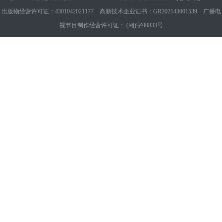
出版物经营许可证：4301042021177 高新技术企业证书：GR202143001539 广播电
视节目制作经营许可证： (湘)字00833号