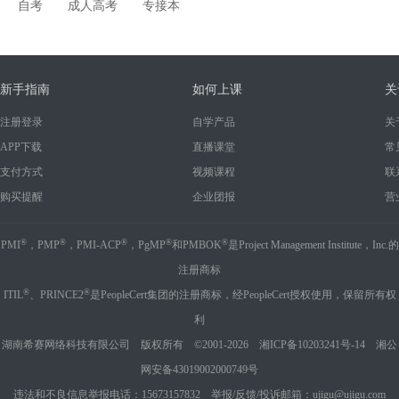
自考
成人高考
专接本
新手指南
如何上课
关
注册登录
自学产品
关
APP下载
直播课堂
常
支付方式
视频课程
联
购买提醒
企业团报
营
®
®
®
®
®
PMI
，PMP
，PMI-ACP
，PgMP
和PMBOK
是Project Management Institute，Inc.的
注册商标
®
®
ITIL
、PRINCE2
是PeopleCert集团的注册商标，经PeopleCert授权使用，保留所有权
利
湖南希赛网络科技有限公司 版权所有 ©2001-2026
湘ICP备10203241号-14
湘公
网安备43019002000749号
违法和不良信息举报电话：15673157832 举报/反馈/投诉邮箱：ujigu@ujigu.com