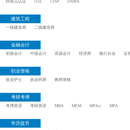
阿里云认证
ITIL
CISP
DAMA
建筑工程
一级建造师
二级建造师
金融会计
初级会计
中级会计
高级会计
经济师
银行从业
证
职业资格
执业护士
执业药师
教师资格
考研考博
考博英语
考研英语
MBA
MEM
MPAcc
MPA
学历提升