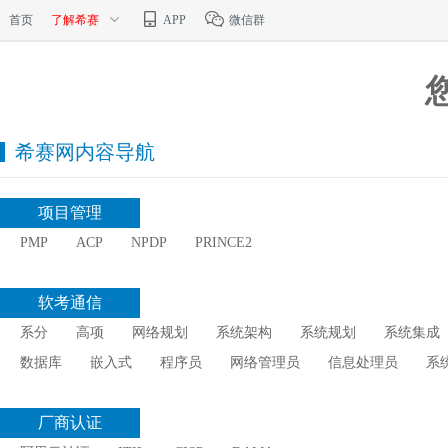
首页
了解希赛
APP
微信群
希赛网内容导航
项目管理
PMP
ACP
NPDP
PRINCE2
软考通信
系分
高项
网络规划
系统架构
系统规划
系统集成
数据库
嵌入式
程序员
网络管理员
信息处理员
系
厂商认证