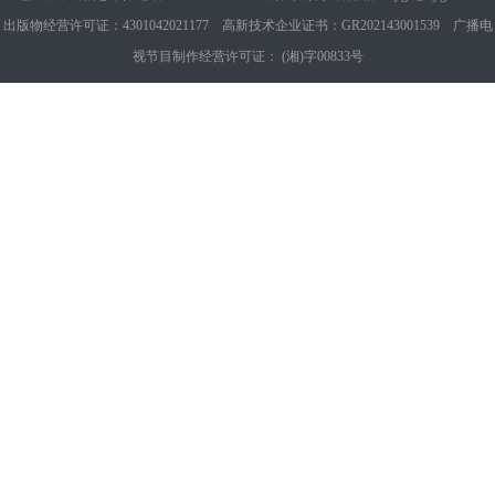
出版物经营许可证：4301042021177 高新技术企业证书：GR202143001539 广播电
视节目制作经营许可证： (湘)字00833号