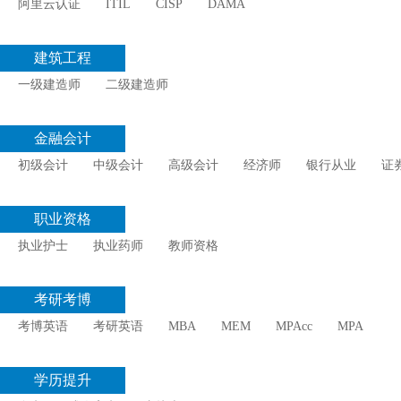
阿里云认证
ITIL
CISP
DAMA
建筑工程
一级建造师
二级建造师
金融会计
初级会计
中级会计
高级会计
经济师
银行从业
证
职业资格
执业护士
执业药师
教师资格
考研考博
考博英语
考研英语
MBA
MEM
MPAcc
MPA
学历提升