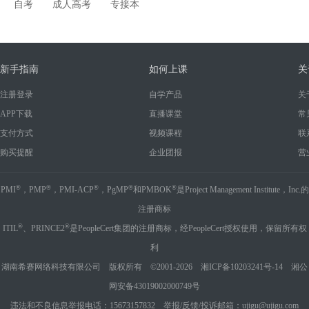
自考
成人高考
专接本
新手指南
如何上课
关
注册登录
自学产品
关
APP下载
直播课堂
常
支付方式
视频课程
联
购买提醒
企业团报
营
®
®
®
®
®
PMI
，PMP
，PMI-ACP
，PgMP
和PMBOK
是Project Management Institute，Inc.的
注册商标
®
®
ITIL
、PRINCE2
是PeopleCert集团的注册商标，经PeopleCert授权使用，保留所有权
利
湖南希赛网络科技有限公司 版权所有 ©2001-2026
湘ICP备10203241号-14
湘公
网安备43019002000749号
违法和不良信息举报电话：15673157832 举报/反馈/投诉邮箱：ujigu@ujigu.com