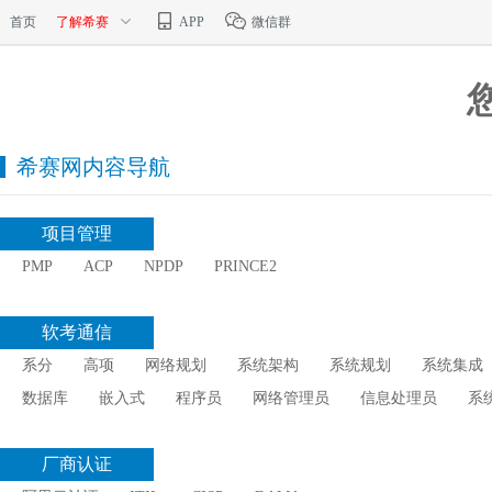
首页
了解希赛
APP
微信群
希赛网内容导航
项目管理
PMP
ACP
NPDP
PRINCE2
软考通信
系分
高项
网络规划
系统架构
系统规划
系统集成
数据库
嵌入式
程序员
网络管理员
信息处理员
系
厂商认证