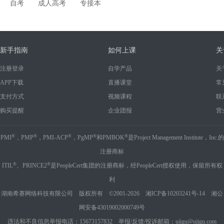
自考
成人高考
专接本
新手指南
如何上课
关
注册登录
自学产品
关
APP下载
直播课堂
常
支付方式
视频课程
联
购买提醒
企业团报
营
®
®
®
®
®
PMI
，PMP
，PMI-ACP
，PgMP
和PMBOK
是Project Management Institute，Inc.的
注册商标
®
®
ITIL
、PRINCE2
是PeopleCert集团的注册商标，经PeopleCert授权使用，保留所有权
利
湖南希赛网络科技有限公司 版权所有 ©2001-2026
湘ICP备10203241号-14
湘公
网安备43019002000749号
违法和不良信息举报电话：15673157832 举报/反馈/投诉邮箱：ujigu@ujigu.com