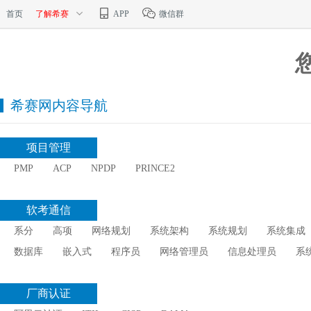
首页
了解希赛
APP
微信群
希赛网内容导航
项目管理
PMP
ACP
NPDP
PRINCE2
软考通信
系分
高项
网络规划
系统架构
系统规划
系统集成
数据库
嵌入式
程序员
网络管理员
信息处理员
系
厂商认证