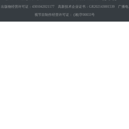
出版物经营许可证：4301042021177 高新技术企业证书：GR202143001539 广播电
视节目制作经营许可证： (湘)字00833号