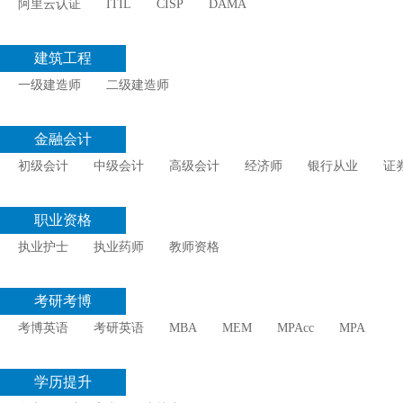
阿里云认证
ITIL
CISP
DAMA
建筑工程
一级建造师
二级建造师
金融会计
初级会计
中级会计
高级会计
经济师
银行从业
证
职业资格
执业护士
执业药师
教师资格
考研考博
考博英语
考研英语
MBA
MEM
MPAcc
MPA
学历提升