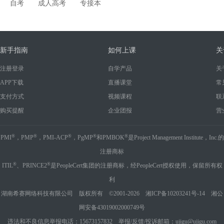
自考
成人高考
专接本
新手指南
如何上课
关
注册登录
自学产品
关
APP下载
直播课堂
常
支付方式
视频课程
联
购买提醒
企业团报
营
®
®
®
®
®
PMI
，PMP
，PMI-ACP
，PgMP
和PMBOK
是Project Management Institute，Inc.的
注册商标
®
®
ITIL
、PRINCE2
是PeopleCert集团的注册商标，经PeopleCert授权使用，保留所有权
利
湖南希赛网络科技有限公司 版权所有 ©2001-2026
湘ICP备10203241号-14
湘公
网安备43019002000749号
违法和不良信息举报电话：15673157832 举报/反馈/投诉邮箱：ujigu@ujigu.com