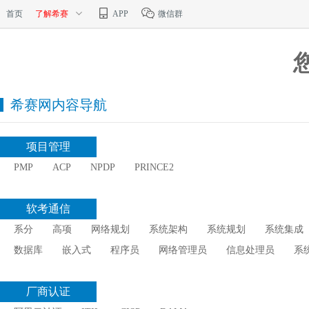
首页
了解希赛
APP
微信群
希赛网内容导航
项目管理
PMP
ACP
NPDP
PRINCE2
软考通信
系分
高项
网络规划
系统架构
系统规划
系统集成
数据库
嵌入式
程序员
网络管理员
信息处理员
系
厂商认证