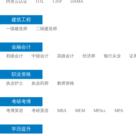
阿里云认证
ITIL
CISP
DAMA
建筑工程
一级建造师
二级建造师
金融会计
初级会计
中级会计
高级会计
经济师
银行从业
证
职业资格
执业护士
执业药师
教师资格
考研考博
考博英语
考研英语
MBA
MEM
MPAcc
MPA
学历提升