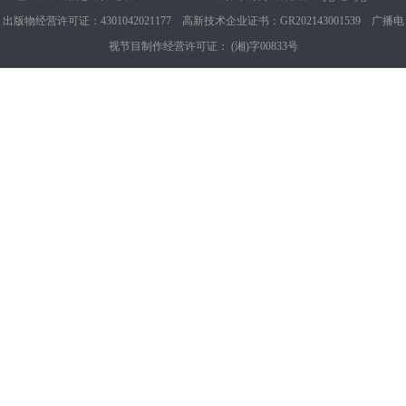
出版物经营许可证：4301042021177 高新技术企业证书：GR202143001539 广播电
视节目制作经营许可证： (湘)字00833号