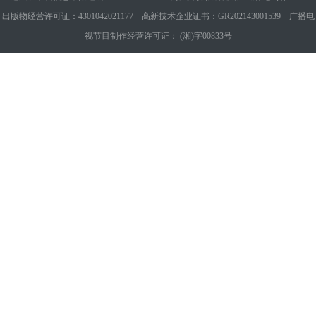
出版物经营许可证：4301042021177 高新技术企业证书：GR202143001539 广播电
视节目制作经营许可证： (湘)字00833号