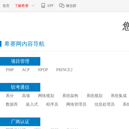
首页
了解希赛
APP
微信群
希赛网内容导航
项目管理
PMP
ACP
NPDP
PRINCE2
软考通信
系分
高项
网络规划
系统架构
系统规划
系统集成
数据库
嵌入式
程序员
网络管理员
信息处理员
系
厂商认证