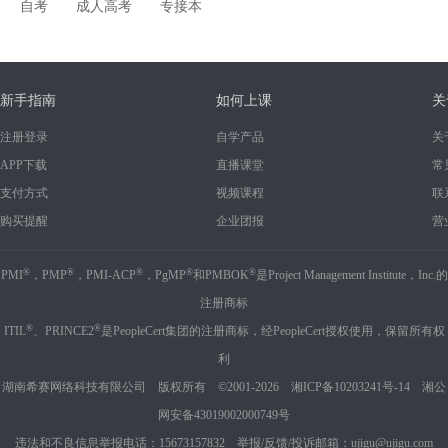
自考
成人高考
专接本
新手指南
如何上课
关
注册登录
自学产品
关
APP下载
直播课堂
常
支付方式
视频课程
联
购买提醒
企业团报
营
®
®
®
®
®
PMI
，PMP
，PMI-ACP
，PgMP
和PMBOK
是Project Management Institute，Inc.的
注册商标
®
®
ITIL
、PRINCE2
是PeopleCert集团的注册商标，经PeopleCert授权使用，保留所有权
利
湖南希赛网络科技有限公司 版权所有 ©2001-2026
湘ICP备10203241号-14
湘公
网安备43019002000749号
违法和不良信息举报电话：15673157832 举报/反馈/投诉邮箱：ujigu@ujigu.com