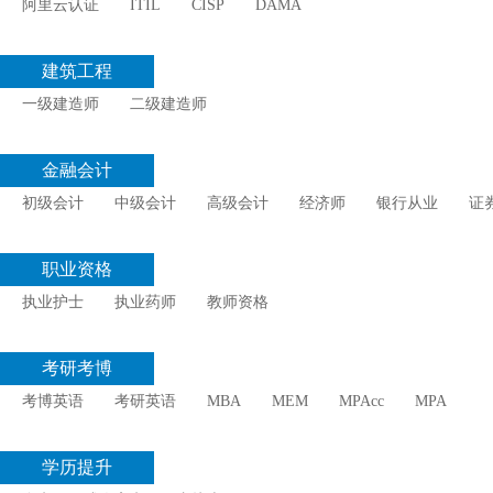
阿里云认证
ITIL
CISP
DAMA
建筑工程
一级建造师
二级建造师
金融会计
初级会计
中级会计
高级会计
经济师
银行从业
证
职业资格
执业护士
执业药师
教师资格
考研考博
考博英语
考研英语
MBA
MEM
MPAcc
MPA
学历提升