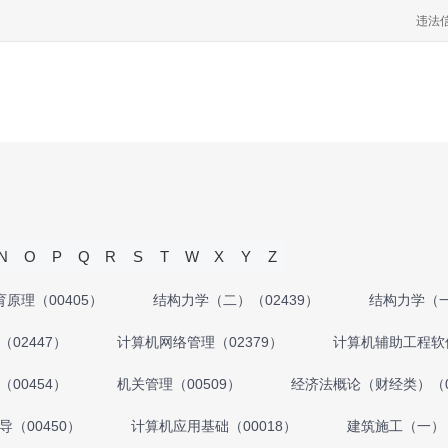
违法
N
O
P
Q
R
S
T
W
X
Y
Z
育原理（00405）
结构力学（二）（02439）
结构力学（一
02447）
计算机网络管理（02379）
计算机辅助工程软件
00454）
机关管理（00509）
经济法概论（财经类）（0
（00450）
计算机应用基础（00018）
建筑施工（一）（