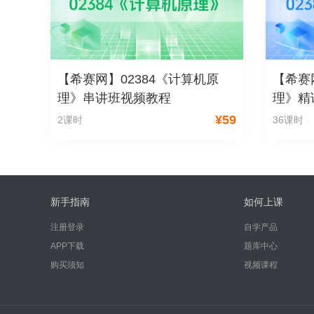
【希赛网】02384《计算机原
【希赛
理》串讲班视频教程
理》精
¥
59
2课时
36课时
新手指南
如何上课
注册登录
自学产品
APP下载
题库中心
购买须知
视频课程