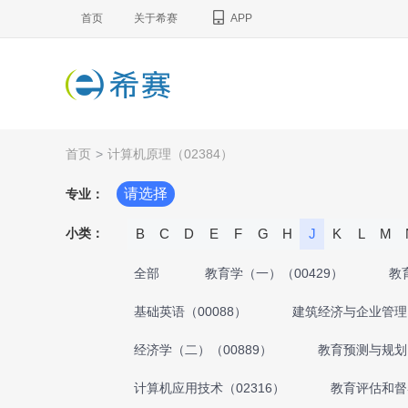
首页
关于希赛
APP
首页
>
计算机原理（02384）
请选择
专业：
小类：
B
C
D
E
F
G
H
J
K
L
M
全部
教育学（一）（00429）
教
基础英语（00088）
建筑经济与企业管理（
经济学（二）（00889）
教育预测与规划（
计算机应用技术（02316）
教育评估和督导