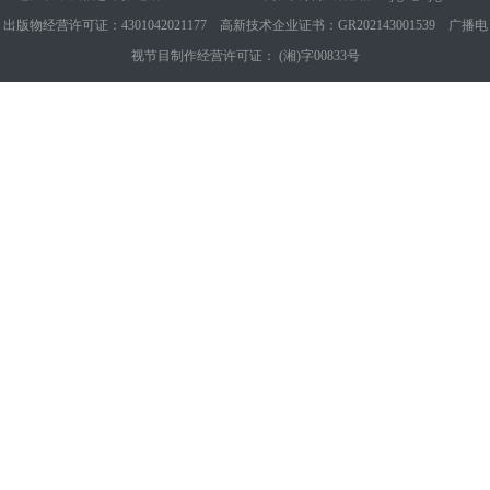
出版物经营许可证：4301042021177 高新技术企业证书：GR202143001539 广播电
视节目制作经营许可证： (湘)字00833号