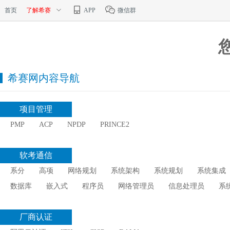
首页
了解希赛
APP
微信群
希赛网内容导航
项目管理
PMP
ACP
NPDP
PRINCE2
软考通信
系分
高项
网络规划
系统架构
系统规划
系统集成
数据库
嵌入式
程序员
网络管理员
信息处理员
系
厂商认证