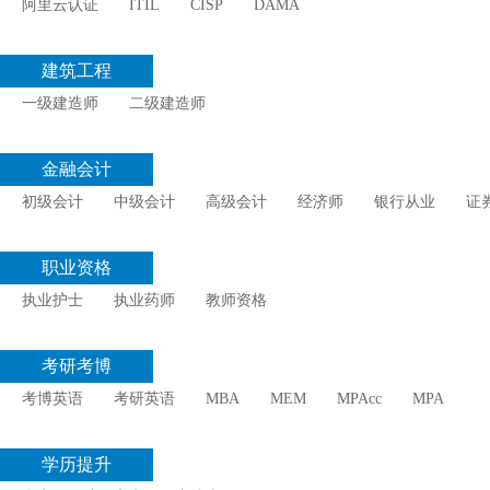
阿里云认证
ITIL
CISP
DAMA
建筑工程
一级建造师
二级建造师
金融会计
初级会计
中级会计
高级会计
经济师
银行从业
证
职业资格
执业护士
执业药师
教师资格
考研考博
考博英语
考研英语
MBA
MEM
MPAcc
MPA
学历提升