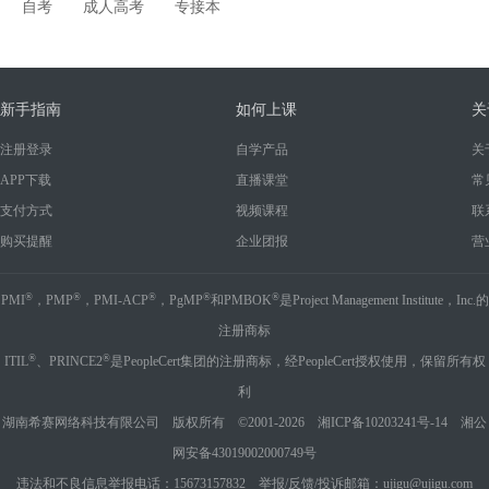
自考
成人高考
专接本
新手指南
如何上课
关
注册登录
自学产品
关
APP下载
直播课堂
常
支付方式
视频课程
联
购买提醒
企业团报
营
®
®
®
®
®
PMI
，PMP
，PMI-ACP
，PgMP
和PMBOK
是Project Management Institute，Inc.的
注册商标
®
®
ITIL
、PRINCE2
是PeopleCert集团的注册商标，经PeopleCert授权使用，保留所有权
利
湖南希赛网络科技有限公司 版权所有 ©2001-2026
湘ICP备10203241号-14
湘公
网安备43019002000749号
违法和不良信息举报电话：15673157832 举报/反馈/投诉邮箱：ujigu@ujigu.com