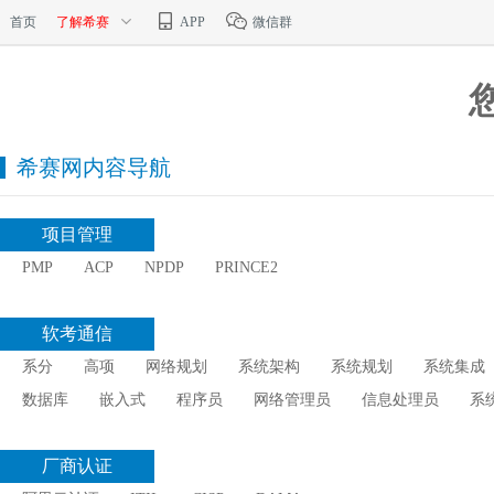
首页
了解希赛
APP
微信群
希赛网内容导航
项目管理
PMP
ACP
NPDP
PRINCE2
软考通信
系分
高项
网络规划
系统架构
系统规划
系统集成
数据库
嵌入式
程序员
网络管理员
信息处理员
系
厂商认证