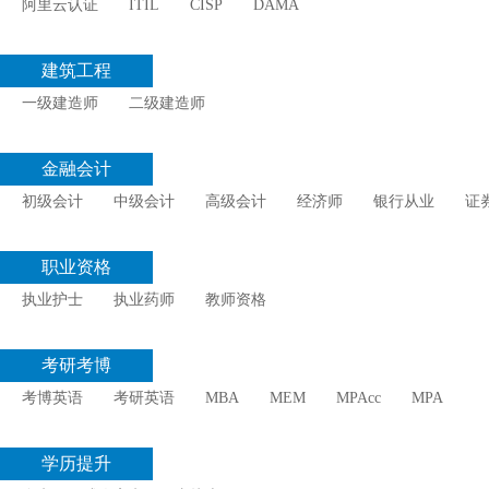
阿里云认证
ITIL
CISP
DAMA
建筑工程
一级建造师
二级建造师
金融会计
初级会计
中级会计
高级会计
经济师
银行从业
证
职业资格
执业护士
执业药师
教师资格
考研考博
考博英语
考研英语
MBA
MEM
MPAcc
MPA
学历提升