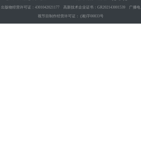
出版物经营许可证：4301042021177 高新技术企业证书：GR202143001539 广播电
视节目制作经营许可证： (湘)字00833号