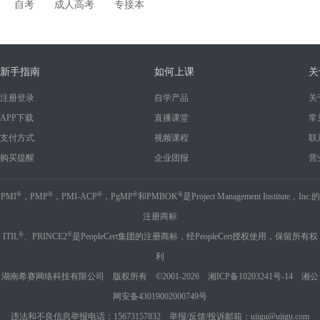
自考
成人高考
专接本
新手指南
如何上课
关
注册登录
自学产品
关
APP下载
直播课堂
常
支付方式
视频课程
联
购买提醒
企业团报
营
®
®
®
®
®
PMI
，PMP
，PMI-ACP
，PgMP
和PMBOK
是Project Management Institute，Inc.的
注册商标
®
®
ITIL
、PRINCE2
是PeopleCert集团的注册商标，经PeopleCert授权使用，保留所有权
利
湖南希赛网络科技有限公司 版权所有 ©2001-2026
湘ICP备10203241号-14
湘公
网安备43019002000749号
违法和不良信息举报电话：15673157832 举报/反馈/投诉邮箱：ujigu@ujigu.com