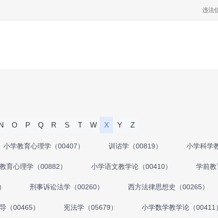
违法
N
O
P
Q
R
S
T
W
X
Y
Z
小学教育心理学（00407）
训诂学（00819）
小学科学教
教育心理学（00882）
小学语文教学论（00410）
学前教
）
刑事诉讼法学（00260）
西方法律思想史（00265）
（00465）
宪法学（05679）
小学数学教学论（00411