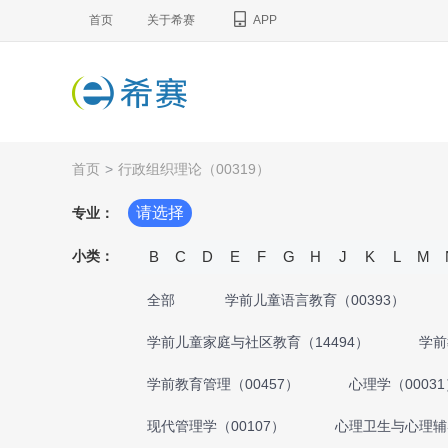
首页
关于希赛
APP
首页
>
行政组织理论（00319）
请选择
专业：
小类：
B
C
D
E
F
G
H
J
K
L
M
全部
学前儿童语言教育（00393）
学前儿童家庭与社区教育（14494）
学前
学前教育管理（00457）
心理学（00031
现代管理学（00107）
心理卫生与心理辅导