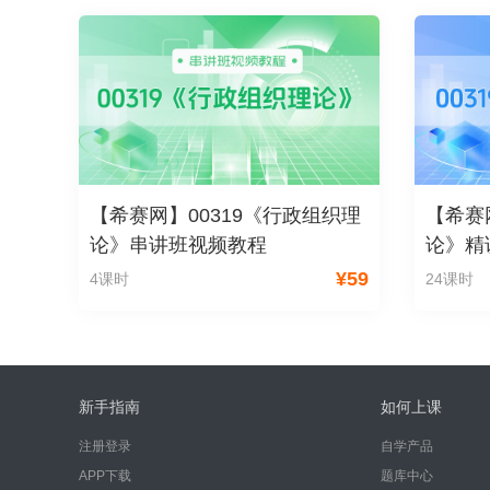
【希赛网】00319《行政组织理
【希赛
论》串讲班视频教程
论》精
¥
59
4课时
24课时
新手指南
如何上课
注册登录
自学产品
APP下载
题库中心