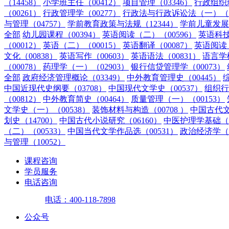
（14458）
小学班主任（00412）
项目管理（03346）
行政组织理
（00261）
行政管理学（00277）
行政法与行政诉讼法（一）（0
与管理（04757）
学前教育政策与法规（12344）
学前儿童发展（
全部
幼儿园课程（00394）
英语阅读（二）（00596）
英语科技
（00012）
英语（二）（00015）
英语翻译（00087）
英语阅读（
文化（00838）
英语写作（00603）
英语语法（00831）
语言学概
（00078）
药理学（一）（02903）
银行信贷管理学（00073）
全部
政府经济管理概论（03349）
中外教育管理史（00445）
中国近现代史纲要（03708）
中国现代文学史（00537）
组织行
（00812）
中外教育简史（00464）
质量管理（一）（00153）
文学史（一）（00538）
装饰材料与构造（00708 ）
中国古代文
划史（14700）
中国古代小说研究（06160）
中医护理学基础（0
（二）（00533）
中国当代文学作品选（00531）
政治经济学（财
与管理（10052）
课程咨询
学员服务
电话咨询
电话：400-118-7898
公众号