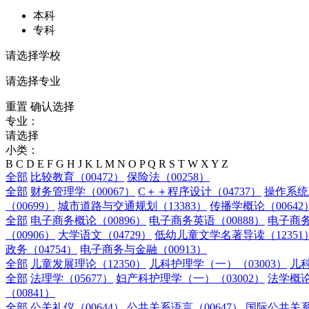
本科
专科
请选择学校
请选择专业
重置
确认选择
专业：
请选择
小类：
B
C
D
E
F
G
H
J
K
L
M
N
O
P
Q
R
S
T
W
X
Y
Z
全部
比较教育（00472）
保险法（00258）
全部
财务管理学（00067）
C＋＋程序设计（04737）
操作系统（
（00699）
城市道路与交通规划（13383）
传播学概论（00642
全部
电子商务概论（00896）
电子商务英语（00888）
电子商务
（00906）
大学语文（04729）
低幼儿童文学名著导读（12351
政务（04754）
电子商务与金融（00913）
全部
儿童发展理论（12350）
儿科护理学（一）（03003）
儿科
全部
法理学（05677）
妇产科护理学（一）（03002）
法学概论
（00841）
全部
公关礼仪（00644）
公共关系语言（00647）
国际公共关系（