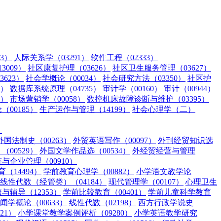
3）
人际关系学（03291）
软件工程（02333）
009）
社区康复护理（03626）
社区卫生服务管理（03627）
623）
社会学概论（00034）
社会研究方法（03350）
社区护
3）
数据库系统原理（04735）
审计学（00160）
审计（00944）
5）
市场营销学（00058）
数控机床故障诊断与维护（03395）
00185）
生产运作与管理（14199）
社会心理学（二）
）
外国法制史（00263）
外贸英语写作（00097）
外刊经贸知识选
00529）
外国文学作品选（00534）
外经贸经营与管理
与企业管理（00910）
（14494）
学前教育心理学（00882）
小学语文教学论
线性代数（经管类）（04184）
现代管理学（00107）
心理卫生
辅导（12353）
学前比较教育（00401）
学前儿童科学教育
闻学概论（00633）
线性代数（02198）
西方行政学说史
21）
小学课堂教学案例评析（09280）
小学英语教学研究