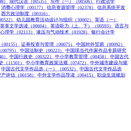
98）
现代汉语（00535）
写作（一）（00506）
行政法学
消费心理学（00177）
信息资源管理（02378）
信息系统开发
西方政治制度（00316）
0522）
幼儿园教育活动设计与组织（30002）
英语（一）
英美文学选读（00604）
英语听力（上、下）（00593）
语言与
心理学（02113）
液压与气动技术（01928）
银行会计学
00155）
证券投资与管理（00075）
中国对外贸易（00092）
0795）
中国法制史（00223）
中国现当代作家作品专题研究
46）
中国行政史（00322）
中小学教育管理（00458）
中国古代
（11501）
中小学教育政策法规（07472）
中外城市建设与规
中国古代文学作品选（一）（00532）
中国古代文学作品选
资产评估（00158）
中外文学作品导读（00415）
职业生涯规划