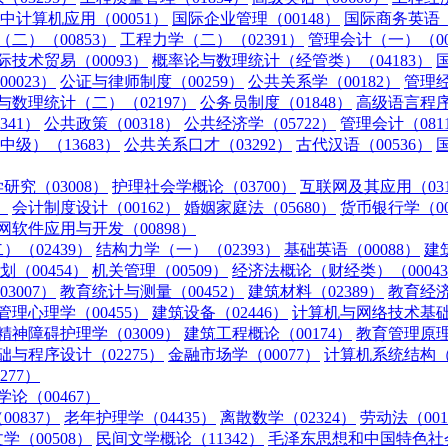
中计算机应用（00051）
国际企业管理（00148）
国际商务英语（0
二）（00853）
工程力学（二）（02391）
管理会计（一）（00
际技术贸易（00093）
概率论与数理统计（经管类）（04183）
0023）
公证与律师制度（00259）
公共关系学（00182）
管理经
与数理统计（二）（02197）
公务员制度（01848）
高级语言程序
341）
公共政策（00318）
公共经济学（05722）
管理会计（081
级）（13683）
公共关系口才（03292）
古代汉语（00536）
研究（03008）
护理社会学概论（03700）
互联网及其应用（031
）
会计制度设计（00162）
婚姻家庭法（05680）
货币银行学（00
网软件应用与开发（00898）
（02439）
结构力学（一）（02393）
基础英语（00088）
建
（00454）
机关管理（00509）
经济法概论（财经类）（0004
3007）
教育统计与测量（00452）
建筑材料（02389）
教育经济
管理心理学（00455）
建筑设备（02446）
计算机与网络技术基础（
精神障碍护理学（03009）
建筑工程概论（00174）
教育管理原理（
础与程序设计（02275）
金融市场学（00077）
计算机系统结构（0
77）
论（00467）
0837）
老年护理学（04435）
离散数学（02324）
劳动法（001
学（00508）
民间文学概论（11342）
毛泽东思想和中国特色社会