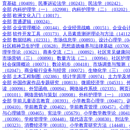
育基础（00409）
民事诉讼法学（00243）
民法学（00242）
全部
内科护理学（一）（02998）
内科护理学（二）（03202）
全部
欧洲文化入门（10017）
全部
普通逻辑（00024）
全部
企业管理概论（00144）
企业经营战略（00151）
企业会计
全部
软件开发工具（03173）
人员素质测评理论与方法（1411
全部
数据结构（02331）
市场信息学（00893）
设计心理学（04
社区精神卫生护理（03628）
思想道德修养与法律基础（03706
理学导论（03621）
商务交流（二）（00892）
社区常见健康问题
市场营销（三）（00890）
数量方法（二）（00994）
社区护理
社会保障概论（00071）
数论初步（00418）
市场调查与预测（0
（02047）
商业银行业务与经营（00072）
生物化学（三）（03
全部
土木工程制图（02386）
统计学原理（00974）
土力学及地
全部
外国作家作品专题研究（00813）
微观经济学（04531）
读（00096）
外贸函电（00094）
网络操作系统（02335）
网页
（00101）
网络营销与策划（00908）
外科护理学（一）（0300
全部
学前儿童语言教育（00393）
小学教育心理学（00407）
训
（00410）
学前教育史（00402）
学前教育管理（00457）
心理学
与心理辅导（00465）
宪法学（05679）
小学数学教学论（0041
（00390）
学校管理学（00448）
现代语言学（00830）
刑法学（
（00323）
消费经济学（00183）
小学教育研究方法（14448）