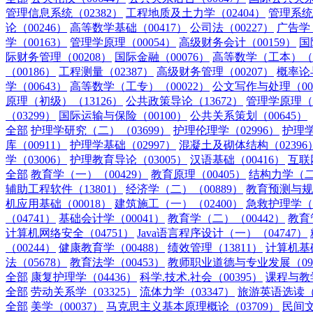
管理信息系统（02382）
工程地质及土力学（02404）
管理系统
论（00246）
高等数学基础（00417）
公司法（00227）
广告学（
学（00163）
管理学原理（00054）
高级财务会计（00159）
国
际财务管理（00208）
国际金融（00076）
高等数学（工本）（0
（00186）
工程测量（02387）
高级财务管理（00207）
概率论
学（00643）
高等数学（工专）（00022）
公文写作与处理（00
原理（初级）（13126）
公共政策导论（13672）
管理学原理（中
（03299）
国际运输与保险（00100）
公共关系策划（00645）
全部
护理学研究（二）（03699）
护理伦理学（02996）
护理学
库（00911）
护理学基础（02997）
混凝土及砌体结构（02396
学（03006）
护理教育导论（03005）
汉语基础（00416）
互联
全部
教育学（一）（00429）
教育原理（00405）
结构力学（二）
辅助工程软件（13801）
经济学（二）（00889）
教育预测与规划
机应用基础（00018）
建筑施工（一）（02400）
急救护理学（0
（04741）
基础会计学（00041）
教育学（二）（00442）
教育
计算机网络安全（04751）
Java语言程序设计（一）（04747）
（00244）
健康教育学（00488）
绩效管理（13811）
计算机基
法（05678）
教育法学（00453）
教师职业道德与专业发展（092
全部
康复护理学（04436）
科学.技术.社会（00395）
课程与教学
全部
劳动关系学（03325）
流体力学（03347）
旅游英语选读（0
全部
美学（00037）
马克思主义基本原理概论（03709）
民间文