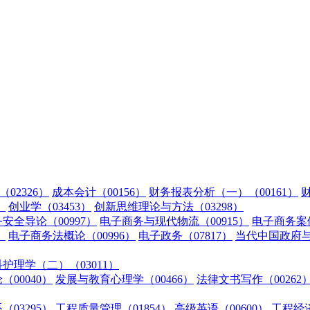
02326）
成本会计（00156）
财务报表分析（一）（00161）
财
）
创业学（03453）
创新思维理论与方法（03298）
安全导论（00997）
电子商务与现代物流（00915）
电子商务案例
）
电子商务法概论（00996）
电子政务（07817）
当代中国政府与政
护理学（二）（03011）
（00040）
发展与教育心理学（00466）
法律文书写作（00262
03295）
工程质量管理（01854）
高级英语（00600）
工程经济