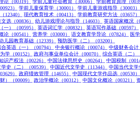
论（00319）
学前儿童社会教育（30006）
学前教育原理（003
0923）
学前儿童保育学（30001）
学前儿童游戏指导（30003）
12340）
现代教育技术（00413）
学前教育研究方法（03657）
文选（00836）
幼儿游戏理论与指导（14603）
英语国家概况（0
一）（00595）
英语词汇学（00832）
英语写作基础（00597）
论（00541）
营养学（03000）
语文教育学导论（07824）
医学
幼儿园教育基础（12339）
预防医学（二）（03200）
综合英语（一）（00794）
中央银行概论（00074）
中级财务会计（
为学（00152）
政府与事业单位会计（00070）
综合英语（二）（0
知识产权法（00226）
中国法律思想史（00264）
中国税制（001
学史（二）（00539）
中国近代文学史（11344）
中国当代文学史
3629）
政府绩效管理（14655）
中国现代文学作品选（00530）
）（00009）
政治学概论（00312）
中国文化概论（00321）