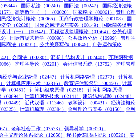
5844）
国际私法（00249）
国际法（00247）
国际经济法概
157）
高等数学（一）（00020）
国家税收（00061）
管理心理
国民经济统计概论（00065）
工商行政管理学概论（00108）
国
济学（02628）
国际贸易理论与实务（00149）
国际商务谈判
设计（一）（00342）
工程建设监理概论（01564）
公关心理
19）
国际市场营销学（00098）
公共政策分析（10999）
管理学
国际商法（00091）
公共关系写作（00646）
广告运作策略
42）
合同法（00230）
混凝土结构设计（02440）
互联网数据
066）
护理学导论（03201）
会计信息系统（13752）
护理管理
筑经济与企业管理（02447）
计算机网络管理（02379）
计算机
3）
计算机应用技术（02316）
教育评估和督导（00450）
计算
学（00451）
计算机组成原理（02318）
计算机网络原理
00894）
计算机网络技术（02141）
建筑结构试验（02448）
00449）
近代汉语（11346）
教学设计（00431）
经济法概论
2325）
计算机原理（02384）
金融理论与实务（00150）
金融
67）
老年社会工作（03573）
领导科学（00320）
主义理论体系概论（12656）
秘书参谋职能概论（00526）
美