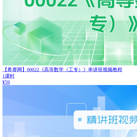
【希赛网】00022《高等数学（工专）》串讲班视频教程
1课时
¥
59