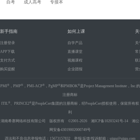
自考
成人高考
专接本
新手指南
如何上课
关
注册登录
自学产品
关
APP下载
直播课堂
常
支付方式
视频课程
联
购买提醒
企业团报
营
®
®
®
®
®
PMI
，PMP
，PMI-ACP
，PgMP
和PMBOK
是Project Management Institute，Inc.的
注册商标
®
®
ITIL
、PRINCE2
是PeopleCert集团的注册商标，经PeopleCert授权使用，保留所有权
利
湖南希赛网络科技有限公司 版权所有 ©2001-2026
湘ICP备10203241号-14
湘公
网安备43019002000749号
违法和不良信息举报电话：15673157832 举报/反馈/投诉邮箱：ujigu@ujigu.com