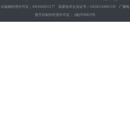
出版物经营许可证：4301042021177 高新技术企业证书：GR202143001539 广播电
视节目制作经营许可证： (湘)字00833号