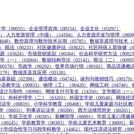
学（00055）
企业管理咨询（00154）
企业文化（03297）
2）
人力资源管理（中级）（14104）
人力资源开发与管理（0609
848）
数控原理与数控技术运用（05785）
数据库原理与技术（13
）
税法（00233）
社区健康评估（03622）
社区特殊人群保健（03
（03624）
市场营销策划（00184）
社会科学研究方法（0082
学（一）（03004）
数据结构导论（02142）
商法（二）（0099
0178）
市政学（00292）
世界市场行情（00102）
商品流通概论（
179）
数据库及其应用（02120）
基基础（02398）
通信概论（04742）
谈判与推销技巧（00179
外语教学法（00833）
物理（工）（00420）
网络工程（04749）
设计与制作（00900）
网络支付与安全（14350）
文学概论（一）（
1）
外科护理学（二）（03203）
外国文学史（00540）
网络经济
诂学（00819）
小学科学教育（00408）
学前儿童家庭与社区教育
（00031）
刑事诉讼法学（00260）
西方法律思想史（00265）
1）
学前卫生学（00385）
薪酬管理（06091）
学前儿童心理健康与
00245）
学前教育学（00383）
学前儿童艺术教育（30005）
新
小学综合性学习与跨学科教学（14462）
现代汉语语法研究（008