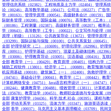
管理信息系统（02382）
工程地质及土力学（02404）
管理系统
论（00246）
高等数学基础（00417）
公司法（00227）
广告学（
学（00163）
管理学原理（00054）
高级财务会计（00159）
国
际财务管理（00208）
国际金融（00076）
高等数学（工本）（0
（00186）
工程测量（02387）
高级财务管理（00207）
概率论
学（00643）
高等数学（工专）（00022）
公文写作与处理（00
原理（初级）（13126）
公共政策导论（13672）
管理学原理（中
（03299）
国际运输与保险（00100）
公共关系策划（00645）
全部
护理学研究（二）（03699）
护理伦理学（02996）
护理学
库（00911）
护理学基础（02997）
混凝土及砌体结构（02396
学（03006）
护理教育导论（03005）
汉语基础（00416）
互联
全部
教育学（一）（00429）
教育原理（00405）
结构力学（二）
辅助工程软件（13801）
经济学（二）（00889）
教育预测与规划
机应用基础（00018）
建筑施工（一）（02400）
急救护理学（0
（04741）
基础会计学（00041）
教育学（二）（00442）
教育
计算机网络安全（04751）
Java语言程序设计（一）（04747）
（00244）
健康教育学（00488）
绩效管理（13811）
计算机基
法（05678）
教育法学（00453）
教师职业道德与专业发展（092
全部
康复护理学（04436）
科学.技术.社会（00395）
课程与教学
全部
劳动关系学（03325）
流体力学（03347）
旅游英语选读（0
全部
美学（00037）
马克思主义基本原理概论（03709）
民间文