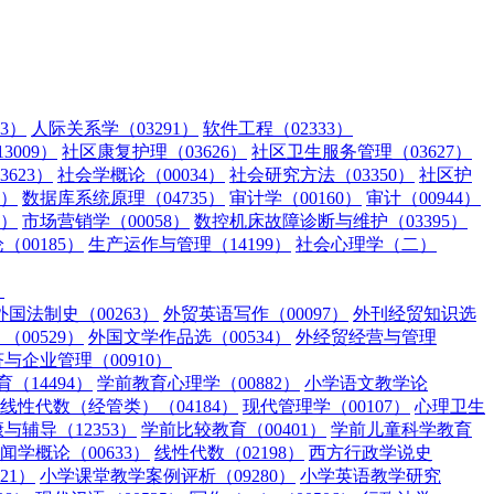
3）
人际关系学（03291）
软件工程（02333）
009）
社区康复护理（03626）
社区卫生服务管理（03627）
623）
社会学概论（00034）
社会研究方法（03350）
社区护
3）
数据库系统原理（04735）
审计学（00160）
审计（00944）
5）
市场营销学（00058）
数控机床故障诊断与维护（03395）
00185）
生产运作与管理（14199）
社会心理学（二）
）
外国法制史（00263）
外贸英语写作（00097）
外刊经贸知识选
00529）
外国文学作品选（00534）
外经贸经营与管理
与企业管理（00910）
（14494）
学前教育心理学（00882）
小学语文教学论
线性代数（经管类）（04184）
现代管理学（00107）
心理卫生
辅导（12353）
学前比较教育（00401）
学前儿童科学教育
闻学概论（00633）
线性代数（02198）
西方行政学说史
21）
小学课堂教学案例评析（09280）
小学英语教学研究