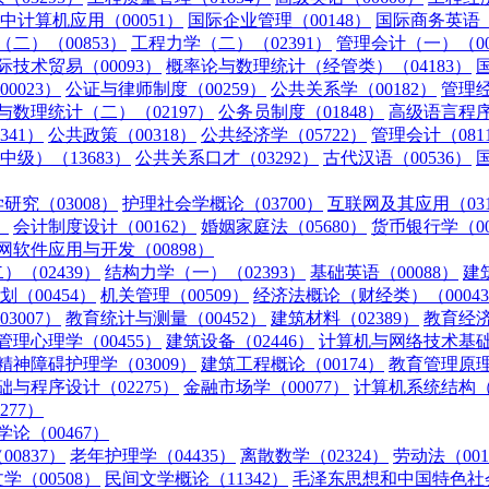
中计算机应用（00051）
国际企业管理（00148）
国际商务英语（0
二）（00853）
工程力学（二）（02391）
管理会计（一）（00
际技术贸易（00093）
概率论与数理统计（经管类）（04183）
0023）
公证与律师制度（00259）
公共关系学（00182）
管理经
与数理统计（二）（02197）
公务员制度（01848）
高级语言程序
341）
公共政策（00318）
公共经济学（05722）
管理会计（081
级）（13683）
公共关系口才（03292）
古代汉语（00536）
研究（03008）
护理社会学概论（03700）
互联网及其应用（031
）
会计制度设计（00162）
婚姻家庭法（05680）
货币银行学（00
网软件应用与开发（00898）
（02439）
结构力学（一）（02393）
基础英语（00088）
建
（00454）
机关管理（00509）
经济法概论（财经类）（0004
3007）
教育统计与测量（00452）
建筑材料（02389）
教育经济
管理心理学（00455）
建筑设备（02446）
计算机与网络技术基础（
精神障碍护理学（03009）
建筑工程概论（00174）
教育管理原理（
础与程序设计（02275）
金融市场学（00077）
计算机系统结构（0
77）
论（00467）
0837）
老年护理学（04435）
离散数学（02324）
劳动法（001
学（00508）
民间文学概论（11342）
毛泽东思想和中国特色社会