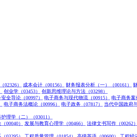
02326）
成本会计（00156）
财务报表分析（一）（00161）
财
）
创业学（03453）
创新思维理论与方法（03298）
安全导论（00997）
电子商务与现代物流（00915）
电子商务案例
）
电子商务法概论（00996）
电子政务（07817）
当代中国政府与政
护理学（二）（03011）
（00040）
发展与教育心理学（00466）
法律文书写作（00262
03295）
工程质量管理（01854）
高级英语（00600）
工程经济