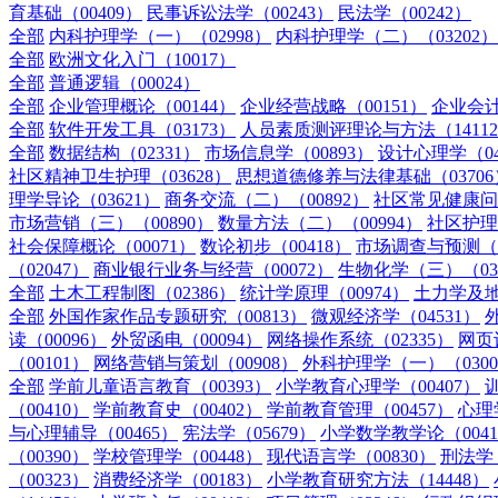
育基础（00409）
民事诉讼法学（00243）
民法学（00242）
全部
内科护理学（一）（02998）
内科护理学（二）（03202）
全部
欧洲文化入门（10017）
全部
普通逻辑（00024）
全部
企业管理概论（00144）
企业经营战略（00151）
企业会计
全部
软件开发工具（03173）
人员素质测评理论与方法（1411
全部
数据结构（02331）
市场信息学（00893）
设计心理学（04
社区精神卫生护理（03628）
思想道德修养与法律基础（03706
理学导论（03621）
商务交流（二）（00892）
社区常见健康问题
市场营销（三）（00890）
数量方法（二）（00994）
社区护理
社会保障概论（00071）
数论初步（00418）
市场调查与预测（0
（02047）
商业银行业务与经营（00072）
生物化学（三）（03
全部
土木工程制图（02386）
统计学原理（00974）
土力学及地
全部
外国作家作品专题研究（00813）
微观经济学（04531）
读（00096）
外贸函电（00094）
网络操作系统（02335）
网页
（00101）
网络营销与策划（00908）
外科护理学（一）（0300
全部
学前儿童语言教育（00393）
小学教育心理学（00407）
训
（00410）
学前教育史（00402）
学前教育管理（00457）
心理学
与心理辅导（00465）
宪法学（05679）
小学数学教学论（0041
（00390）
学校管理学（00448）
现代语言学（00830）
刑法学（
（00323）
消费经济学（00183）
小学教育研究方法（14448）