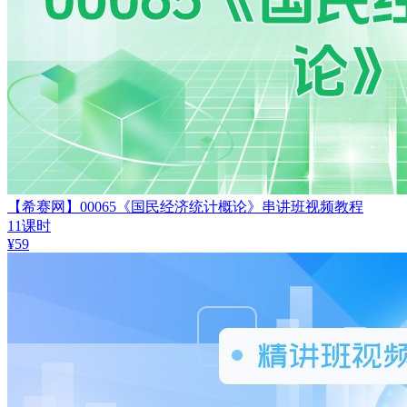
【希赛网】00065《国民经济统计概论》串讲班视频教程
11课时
¥
59