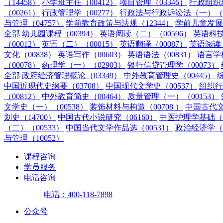
（14458）
小学班主任（00412）
项目管理（03346）
行政组织理
（00261）
行政管理学（00277）
行政法与行政诉讼法（一）（0
与管理（04757）
学前教育政策与法规（12344）
学前儿童发展（
全部
幼儿园课程（00394）
英语阅读（二）（00596）
英语科技
（00012）
英语（二）（00015）
英语翻译（00087）
英语阅读（
文化（00838）
英语写作（00603）
英语语法（00831）
语言学概
（00078）
药理学（一）（02903）
银行信贷管理学（00073）
全部
政府经济管理概论（03349）
中外教育管理史（00445）
中国近现代史纲要（03708）
中国现代文学史（00537）
组织行
（00812）
中外教育简史（00464）
质量管理（一）（00153）
文学史（一）（00538）
装饰材料与构造（00708 ）
中国古代文
划史（14700）
中国古代小说研究（06160）
中医护理学基础（0
（二）（00533）
中国当代文学作品选（00531）
政治经济学（财
与管理（10052）
课程咨询
学员服务
电话咨询
电话：400-118-7898
公众号