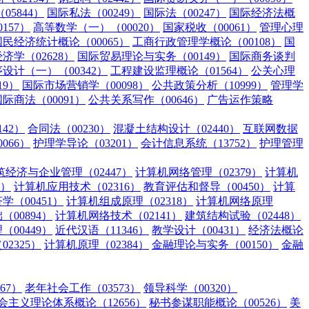
5844）
国际私法（00249）
国际法（00247）
国际经济法概
157）
高等数学（一）（00020）
国家税收（00061）
管理心理
国民经济统计概论（00065）
工商行政管理学概论（00108）
国
济学（02628）
国际贸易理论与实务（00149）
国际商务谈判
设计（一）（00342）
工程建设监理概论（01564）
公关心理
19）
国际市场营销学（00098）
公共政策分析（10999）
管理学
国际商法（00091）
公共关系写作（00646）
广告运作策略
42）
合同法（00230）
混凝土结构设计（02440）
互联网数据
066）
护理学导论（03201）
会计信息系统（13752）
护理管理
筑经济与企业管理（02447）
计算机网络管理（02379）
计算机
3）
计算机应用技术（02316）
教育评估和督导（00450）
计算
学（00451）
计算机组成原理（02318）
计算机网络原理
00894）
计算机网络技术（02141）
建筑结构试验（02448）
00449）
近代汉语（11346）
教学设计（00431）
经济法概论
2325）
计算机原理（02384）
金融理论与实务（00150）
金融
67）
老年社会工作（03573）
领导科学（00320）
主义理论体系概论（12656）
秘书参谋职能概论（00526）
美