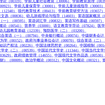
论（00319）
学前儿童社会教育（30006）
学前教育原理（003
0923）
学前儿童保育学（30001）
学前儿童游戏指导（30003）
12340）
现代教育技术（00413）
学前教育研究方法（03657）
文选（00836）
幼儿游戏理论与指导（14603）
英语国家概况（0
一）（00595）
英语词汇学（00832）
英语写作基础（00597）
论（00541）
营养学（03000）
语文教育学导论（07824）
医学
幼儿园教育基础（12339）
预防医学（二）（03200）
综合英语（一）（00794）
中央银行概论（00074）
中级财务会计（
为学（00152）
政府与事业单位会计（00070）
综合英语（二）（0
知识产权法（00226）
中国法律思想史（00264）
中国税制（001
学史（二）（00539）
中国近代文学史（11344）
中国当代文学史
3629）
政府绩效管理（14655）
中国现代文学作品选（00530）
）（00009）
政治学概论（00312）
中国文化概论（00321）