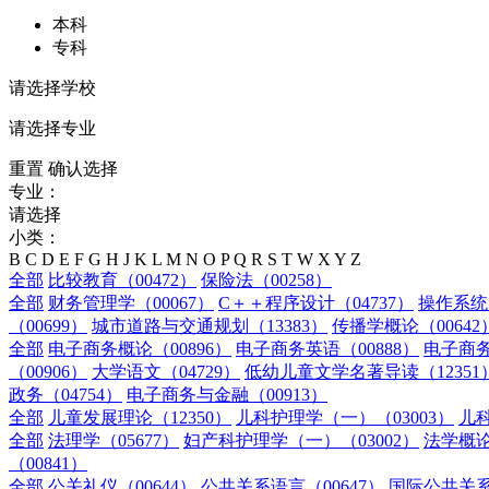
本科
专科
请选择学校
请选择专业
重置
确认选择
专业：
请选择
小类：
B
C
D
E
F
G
H
J
K
L
M
N
O
P
Q
R
S
T
W
X
Y
Z
全部
比较教育（00472）
保险法（00258）
全部
财务管理学（00067）
C＋＋程序设计（04737）
操作系统（
（00699）
城市道路与交通规划（13383）
传播学概论（00642
全部
电子商务概论（00896）
电子商务英语（00888）
电子商务
（00906）
大学语文（04729）
低幼儿童文学名著导读（12351
政务（04754）
电子商务与金融（00913）
全部
儿童发展理论（12350）
儿科护理学（一）（03003）
儿科
全部
法理学（05677）
妇产科护理学（一）（03002）
法学概论
（00841）
全部
公关礼仪（00644）
公共关系语言（00647）
国际公共关系（