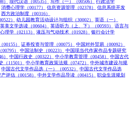
98）
现代汉语（00535）
写作（一）（00506）
行政法学
消费心理学（00177）
信息资源管理（02378）
信息系统开发
西方政治制度（00316）
0522）
幼儿园教育活动设计与组织（30002）
英语（一）
英美文学选读（00604）
英语听力（上、下）（00593）
语言与
心理学（02113）
液压与气动技术（01928）
银行会计学
00155）
证券投资与管理（00075）
中国对外贸易（00092）
0795）
中国法制史（00223）
中国现当代作家作品专题研究
46）
中国行政史（00322）
中小学教育管理（00458）
中国古代
（11501）
中小学教育政策法规（07472）
中外城市建设与规
中国古代文学作品选（一）（00532）
中国古代文学作品选
资产评估（00158）
中外文学作品导读（00415）
职业生涯规划