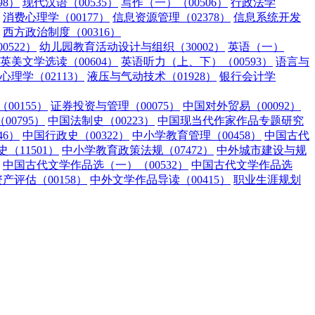
98）
现代汉语（00535）
写作（一）（00506）
行政法学
消费心理学（00177）
信息资源管理（02378）
信息系统开发
西方政治制度（00316）
0522）
幼儿园教育活动设计与组织（30002）
英语（一）
英美文学选读（00604）
英语听力（上、下）（00593）
语言与
心理学（02113）
液压与气动技术（01928）
银行会计学
00155）
证券投资与管理（00075）
中国对外贸易（00092）
0795）
中国法制史（00223）
中国现当代作家作品专题研究
46）
中国行政史（00322）
中小学教育管理（00458）
中国古代
（11501）
中小学教育政策法规（07472）
中外城市建设与规
中国古代文学作品选（一）（00532）
中国古代文学作品选
资产评估（00158）
中外文学作品导读（00415）
职业生涯规划