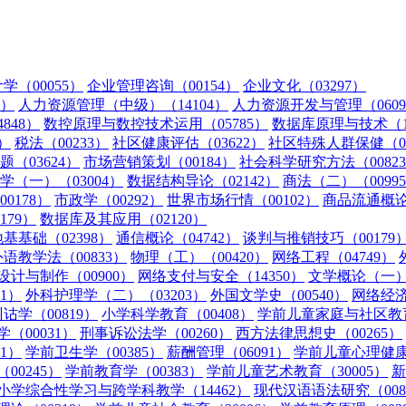
学（00055）
企业管理咨询（00154）
企业文化（03297）
2）
人力资源管理（中级）（14104）
人力资源开发与管理（0609
848）
数控原理与数控技术运用（05785）
数据库原理与技术（13
）
税法（00233）
社区健康评估（03622）
社区特殊人群保健（03
（03624）
市场营销策划（00184）
社会科学研究方法（0082
学（一）（03004）
数据结构导论（02142）
商法（二）（0099
0178）
市政学（00292）
世界市场行情（00102）
商品流通概论（
179）
数据库及其应用（02120）
基基础（02398）
通信概论（04742）
谈判与推销技巧（00179
外语教学法（00833）
物理（工）（00420）
网络工程（04749）
设计与制作（00900）
网络支付与安全（14350）
文学概论（一）（
1）
外科护理学（二）（03203）
外国文学史（00540）
网络经济
诂学（00819）
小学科学教育（00408）
学前儿童家庭与社区教育
（00031）
刑事诉讼法学（00260）
西方法律思想史（00265）
1）
学前卫生学（00385）
薪酬管理（06091）
学前儿童心理健康与
00245）
学前教育学（00383）
学前儿童艺术教育（30005）
新
小学综合性学习与跨学科教学（14462）
现代汉语语法研究（008