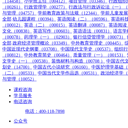
（14458）
小学班主任（00412）
项目管理（03346）
行政组织理
（00261）
行政管理学（00277）
行政法与行政诉讼法（一）（0
与管理（04757）
学前教育政策与法规（12344）
学前儿童发展（
全部
幼儿园课程（00394）
英语阅读（二）（00596）
英语科技
（00012）
英语（二）（00015）
英语翻译（00087）
英语阅读（
文化（00838）
英语写作（00603）
英语语法（00831）
语言学概
（00078）
药理学（一）（02903）
银行信贷管理学（00073）
全部
政府经济管理概论（03349）
中外教育管理史（00445）
中国近现代史纲要（03708）
中国现代文学史（00537）
组织行
（00812）
中外教育简史（00464）
质量管理（一）（00153）
文学史（一）（00538）
装饰材料与构造（00708 ）
中国古代文
划史（14700）
中国古代小说研究（06160）
中医护理学基础（0
（二）（00533）
中国当代文学作品选（00531）
政治经济学（财
与管理（10052）
课程咨询
学员服务
电话咨询
电话：400-118-7898
公众号