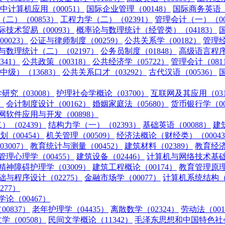
中计算机应用（00051）
国际企业管理（00148）
国际商务英语（0
二）（00853）
工程力学（二）（02391）
管理会计（一）（00
际技术贸易（00093）
概率论与数理统计（经管类）（04183）
0023）
公证与律师制度（00259）
公共关系学（00182）
管理经
与数理统计（二）（02197）
公务员制度（01848）
高级语言程序
341）
公共政策（00318）
公共经济学（05722）
管理会计（081
级）（13683）
公共关系口才（03292）
古代汉语（00536）
研究（03008）
护理社会学概论（03700）
互联网及其应用（031
）
会计制度设计（00162）
婚姻家庭法（05680）
货币银行学（00
网软件应用与开发（00898）
（02439）
结构力学（一）（02393）
基础英语（00088）
建
（00454）
机关管理（00509）
经济法概论（财经类）（0004
3007）
教育统计与测量（00452）
建筑材料（02389）
教育经济
管理心理学（00455）
建筑设备（02446）
计算机与网络技术基础（
精神障碍护理学（03009）
建筑工程概论（00174）
教育管理原理（
础与程序设计（02275）
金融市场学（00077）
计算机系统结构（0
77）
论（00467）
0837）
老年护理学（04435）
离散数学（02324）
劳动法（001
学（00508）
民间文学概论（11342）
毛泽东思想和中国特色社会