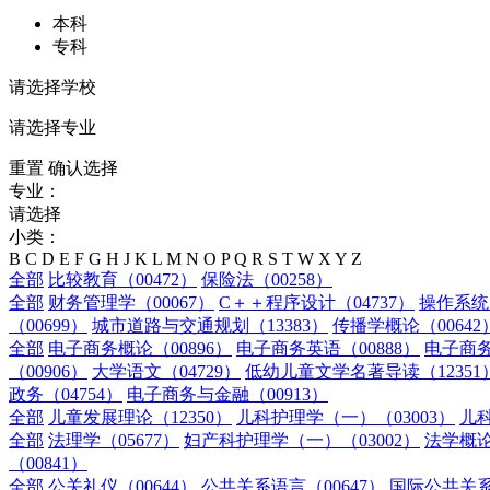
本科
专科
请选择学校
请选择专业
重置
确认选择
专业：
请选择
小类：
B
C
D
E
F
G
H
J
K
L
M
N
O
P
Q
R
S
T
W
X
Y
Z
全部
比较教育（00472）
保险法（00258）
全部
财务管理学（00067）
C＋＋程序设计（04737）
操作系统（
（00699）
城市道路与交通规划（13383）
传播学概论（00642
全部
电子商务概论（00896）
电子商务英语（00888）
电子商务
（00906）
大学语文（04729）
低幼儿童文学名著导读（12351
政务（04754）
电子商务与金融（00913）
全部
儿童发展理论（12350）
儿科护理学（一）（03003）
儿科
全部
法理学（05677）
妇产科护理学（一）（03002）
法学概论
（00841）
全部
公关礼仪（00644）
公共关系语言（00647）
国际公共关系（