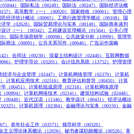
5844）
国际私法（00249）
国际法（00247）
国际经济法概
157）
高等数学（一）（00020）
国家税收（00061）
管理心理
国民经济统计概论（00065）
工商行政管理学概论（00108）
国
济学（02628）
国际贸易理论与实务（00149）
国际商务谈判
设计（一）（00342）
工程建设监理概论（01564）
公关心理
19）
国际市场营销学（00098）
公共政策分析（10999）
管理学
国际商法（00091）
公共关系写作（00646）
广告运作策略
42）
合同法（00230）
混凝土结构设计（02440）
互联网数据
066）
护理学导论（03201）
会计信息系统（13752）
护理管理
筑经济与企业管理（02447）
计算机网络管理（02379）
计算机
3）
计算机应用技术（02316）
教育评估和督导（00450）
计算
学（00451）
计算机组成原理（02318）
计算机网络原理
00894）
计算机网络技术（02141）
建筑结构试验（02448）
00449）
近代汉语（11346）
教学设计（00431）
经济法概论
2325）
计算机原理（02384）
金融理论与实务（00150）
金融
67）
老年社会工作（03573）
领导科学（00320）
主义理论体系概论（12656）
秘书参谋职能概论（00526）
美