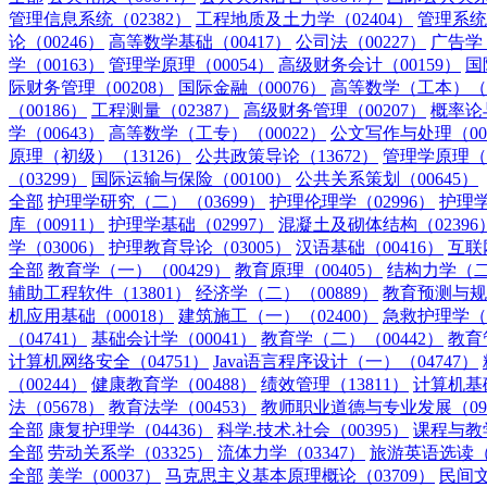
管理信息系统（02382）
工程地质及土力学（02404）
管理系统
论（00246）
高等数学基础（00417）
公司法（00227）
广告学（
学（00163）
管理学原理（00054）
高级财务会计（00159）
国
际财务管理（00208）
国际金融（00076）
高等数学（工本）（0
（00186）
工程测量（02387）
高级财务管理（00207）
概率论
学（00643）
高等数学（工专）（00022）
公文写作与处理（00
原理（初级）（13126）
公共政策导论（13672）
管理学原理（中
（03299）
国际运输与保险（00100）
公共关系策划（00645）
全部
护理学研究（二）（03699）
护理伦理学（02996）
护理学
库（00911）
护理学基础（02997）
混凝土及砌体结构（02396
学（03006）
护理教育导论（03005）
汉语基础（00416）
互联
全部
教育学（一）（00429）
教育原理（00405）
结构力学（二）
辅助工程软件（13801）
经济学（二）（00889）
教育预测与规划
机应用基础（00018）
建筑施工（一）（02400）
急救护理学（0
（04741）
基础会计学（00041）
教育学（二）（00442）
教育
计算机网络安全（04751）
Java语言程序设计（一）（04747）
（00244）
健康教育学（00488）
绩效管理（13811）
计算机基
法（05678）
教育法学（00453）
教师职业道德与专业发展（092
全部
康复护理学（04436）
科学.技术.社会（00395）
课程与教学
全部
劳动关系学（03325）
流体力学（03347）
旅游英语选读（0
全部
美学（00037）
马克思主义基本原理概论（03709）
民间文