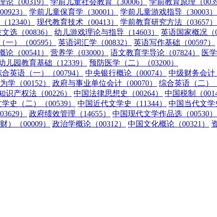
论（00319）
学前儿童社会教育（30006）
学前教育原理（003
0923）
学前儿童保育学（30001）
学前儿童游戏指导（30003）
12340）
现代教育技术（00413）
学前教育研究方法（03657）
文选（00836）
幼儿游戏理论与指导（14603）
英语国家概况（0
一）（00595）
英语词汇学（00832）
英语写作基础（00597）
论（00541）
营养学（03000）
语文教育学导论（07824）
医学
幼儿园教育基础（12339）
预防医学（二）（03200）
综合英语（一）（00794）
中央银行概论（00074）
中级财务会计（
为学（00152）
政府与事业单位会计（00070）
综合英语（二）（0
知识产权法（00226）
中国法律思想史（00264）
中国税制（001
学史（二）（00539）
中国近代文学史（11344）
中国当代文学史
3629）
政府绩效管理（14655）
中国现代文学作品选（00530）
）（00009）
政治学概论（00312）
中国文化概论（00321）