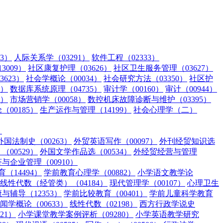
3）
人际关系学（03291）
软件工程（02333）
009）
社区康复护理（03626）
社区卫生服务管理（03627）
623）
社会学概论（00034）
社会研究方法（03350）
社区护
3）
数据库系统原理（04735）
审计学（00160）
审计（00944）
5）
市场营销学（00058）
数控机床故障诊断与维护（03395）
00185）
生产运作与管理（14199）
社会心理学（二）
）
外国法制史（00263）
外贸英语写作（00097）
外刊经贸知识选
00529）
外国文学作品选（00534）
外经贸经营与管理
与企业管理（00910）
（14494）
学前教育心理学（00882）
小学语文教学论
线性代数（经管类）（04184）
现代管理学（00107）
心理卫生
辅导（12353）
学前比较教育（00401）
学前儿童科学教育
闻学概论（00633）
线性代数（02198）
西方行政学说史
21）
小学课堂教学案例评析（09280）
小学英语教学研究