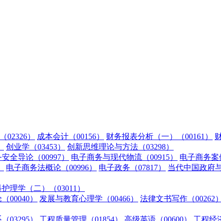
02326）
成本会计（00156）
财务报表分析（一）（00161）
财
）
创业学（03453）
创新思维理论与方法（03298）
安全导论（00997）
电子商务与现代物流（00915）
电子商务案例
）
电子商务法概论（00996）
电子政务（07817）
当代中国政府与政
护理学（二）（03011）
（00040）
发展与教育心理学（00466）
法律文书写作（00262
03295）
工程质量管理（01854）
高级英语（00600）
工程经济