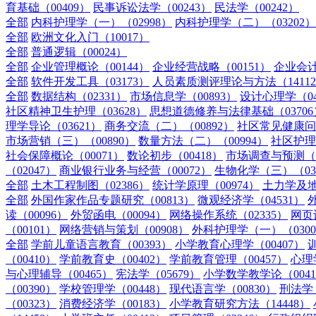
育基础（00409）
民事诉讼法学（00243）
民法学（00242）
全部
内科护理学（一）（02998）
内科护理学（二）（03202）
全部
欧洲文化入门（10017）
全部
普通逻辑（00024）
全部
企业管理概论（00144）
企业经营战略（00151）
企业会计
全部
软件开发工具（03173）
人员素质测评理论与方法（1411
全部
数据结构（02331）
市场信息学（00893）
设计心理学（04
社区精神卫生护理（03628）
思想道德修养与法律基础（03706
理学导论（03621）
商务交流（二）（00892）
社区常见健康问题
市场营销（三）（00890）
数量方法（二）（00994）
社区护理
社会保障概论（00071）
数论初步（00418）
市场调查与预测（0
（02047）
商业银行业务与经营（00072）
生物化学（三）（03
全部
土木工程制图（02386）
统计学原理（00974）
土力学及地
全部
外国作家作品专题研究（00813）
微观经济学（04531）
读（00096）
外贸函电（00094）
网络操作系统（02335）
网页
（00101）
网络营销与策划（00908）
外科护理学（一）（0300
全部
学前儿童语言教育（00393）
小学教育心理学（00407）
训
（00410）
学前教育史（00402）
学前教育管理（00457）
心理学
与心理辅导（00465）
宪法学（05679）
小学数学教学论（0041
（00390）
学校管理学（00448）
现代语言学（00830）
刑法学（
（00323）
消费经济学（00183）
小学教育研究方法（14448）