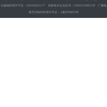
出版物经营许可证：4301042021177 高新技术企业证书：GR202143001539 广播电
视节目制作经营许可证： (湘)字00833号