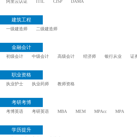
阿里云认证
ITIL
CISP
DAMA
建筑工程
一级建造师
二级建造师
金融会计
初级会计
中级会计
高级会计
经济师
银行从业
证
职业资格
执业护士
执业药师
教师资格
考研考博
考博英语
考研英语
MBA
MEM
MPAcc
MPA
学历提升