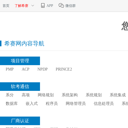
首页
了解希赛
APP
微信群
希赛网内容导航
项目管理
PMP
ACP
NPDP
PRINCE2
软考通信
系分
高项
网络规划
系统架构
系统规划
系统集成
数据库
嵌入式
程序员
网络管理员
信息处理员
系
厂商认证