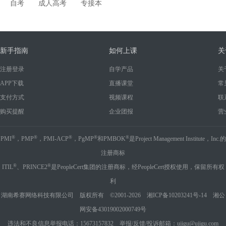
自考
成人高考
专接本
新手指南
如何上课
关
注册登录
自学产品
关
APP下载
直播课堂
常
支付方式
视频课程
联
购买提醒
企业团报
营
®
®
®
®
®
PMI
，PMP
，PMI-ACP
，PgMP
和PMBOK
是Project Management Institute，Inc.的
注册商标
®
®
ITIL
、PRINCE2
是PeopleCert集团的注册商标，经PeopleCert授权使用，保留所有权
利
湖南希赛网络科技有限公司 版权所有 ©2001-2026
湘ICP备10203241号-14
湘公
网安备43019002000749号
违法和不良信息举报电话：15673157832 举报/反馈/投诉邮箱：ujigu@ujigu.com