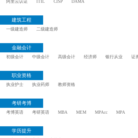
阿里云认证
ITIL
CISP
DAMA
建筑工程
一级建造师
二级建造师
金融会计
初级会计
中级会计
高级会计
经济师
银行从业
证
职业资格
执业护士
执业药师
教师资格
考研考博
考博英语
考研英语
MBA
MEM
MPAcc
MPA
学历提升