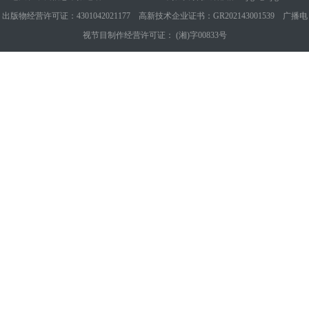
出版物经营许可证：4301042021177 高新技术企业证书：GR202143001539 广播电
视节目制作经营许可证： (湘)字00833号