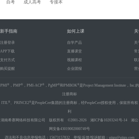
自考
成人高考
专接本
新手指南
如何上课
关
注册登录
自学产品
关
APP下载
直播课堂
常
支付方式
视频课程
联
购买提醒
企业团报
营
®
®
®
®
®
PMI
，PMP
，PMI-ACP
，PgMP
和PMBOK
是Project Management Institute，Inc.的
注册商标
®
®
ITIL
、PRINCE2
是PeopleCert集团的注册商标，经PeopleCert授权使用，保留所有权
利
湖南希赛网络科技有限公司 版权所有 ©2001-2026
湘ICP备10203241号-14
湘公
网安备43019002000749号
违法和不良信息举报电话：15673157832 举报/反馈/投诉邮箱：ujigu@ujigu.com