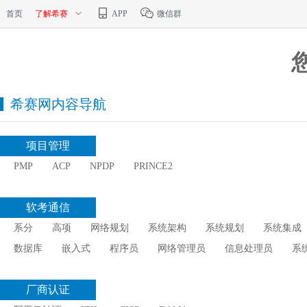
首页
了解希赛
APP
微信群
希赛网内容导航
项目管理
PMP
ACP
NPDP
PRINCE2
软考通信
系分
高项
网络规划
系统架构
系统规划
系统集成
数据库
嵌入式
程序员
网络管理员
信息处理员
系
厂商认证