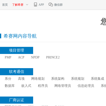
首页
了解希赛
APP
微信群
希赛网内容导航
项目管理
PMP
ACP
NPDP
PRINCE2
软考通信
系分
高项
网络规划
系统架构
系统规划
系统集成
数据库
嵌入式
程序员
网络管理员
信息处理员
系
厂商认证