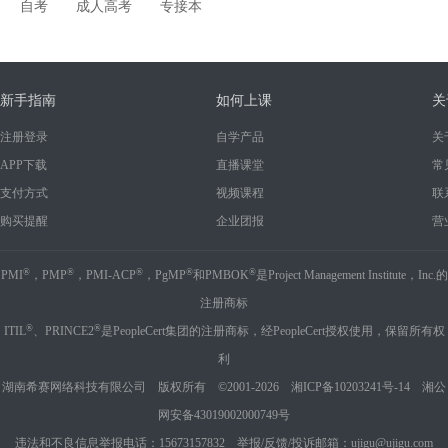
自考
成人高考
专接本
新手指南
如何上课
关
注册登录
自学产品
关
APP下载
直播课堂
常
支付方式
视频课程
联
购买提醒
企业团报
营
®
®
®
®
®
PMI
，PMP
，PMI-ACP
，PgMP
和PMBOK
是Project Management Institute，Inc.的
注册商标
®
®
ITIL
、PRINCE2
是PeopleCert集团的注册商标，经PeopleCert授权使用，保留所有权
利
湖南希赛网络科技有限公司 版权所有 ©2001-2026
湘ICP备10203241号-14
湘公
网安备43019002000749号
违法和不良信息举报电话：15673157832 举报/反馈/投诉邮箱：ujigu@ujigu.com