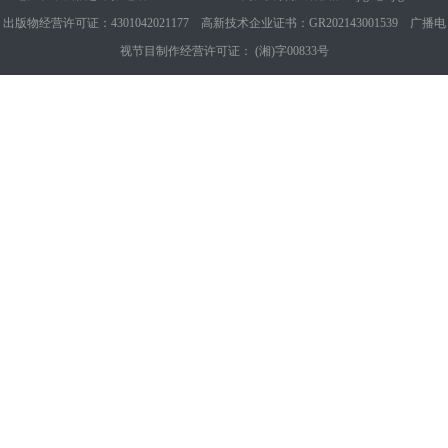
出版物经营许可证：4301042021177 高新技术企业证书：GR202143001539 广播电
视节目制作经营许可证： (湘)字00833号