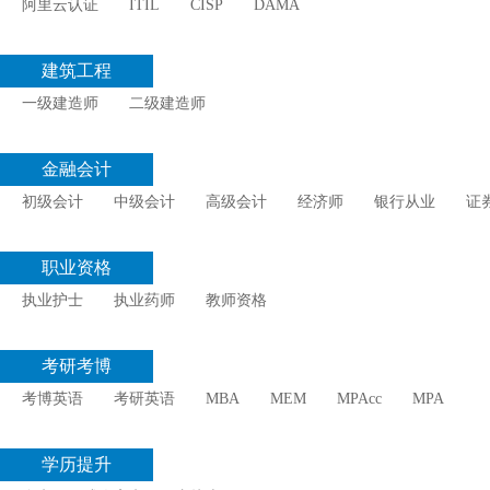
阿里云认证
ITIL
CISP
DAMA
建筑工程
一级建造师
二级建造师
金融会计
初级会计
中级会计
高级会计
经济师
银行从业
证
职业资格
执业护士
执业药师
教师资格
考研考博
考博英语
考研英语
MBA
MEM
MPAcc
MPA
学历提升