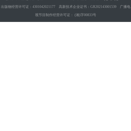
出版物经营许可证：4301042021177 高新技术企业证书：GR202143001539 广播电
视节目制作经营许可证： (湘)字00833号