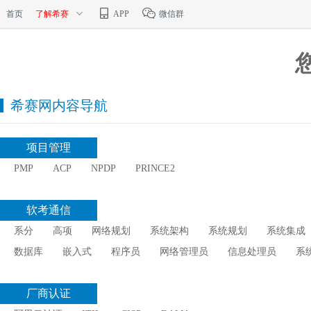
首页
了解希赛
APP
微信群
希赛网内容导航
项目管理
PMP
ACP
NPDP
PRINCE2
软考通信
系分
高项
网络规划
系统架构
系统规划
系统集成
数据库
嵌入式
程序员
网络管理员
信息处理员
系
厂商认证