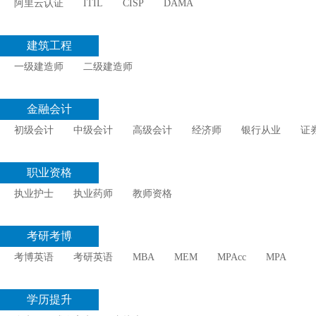
阿里云认证
ITIL
CISP
DAMA
建筑工程
一级建造师
二级建造师
金融会计
初级会计
中级会计
高级会计
经济师
银行从业
证
职业资格
执业护士
执业药师
教师资格
考研考博
考博英语
考研英语
MBA
MEM
MPAcc
MPA
学历提升