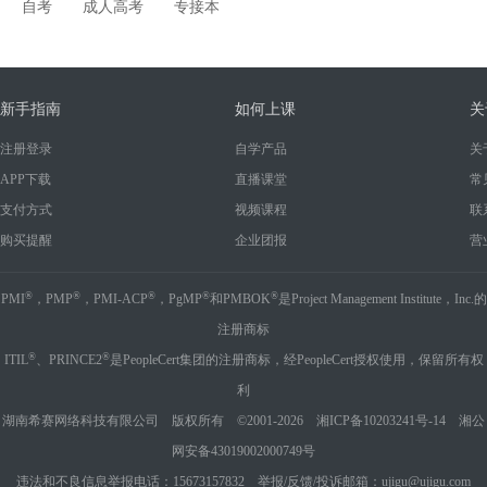
自考
成人高考
专接本
新手指南
如何上课
关
注册登录
自学产品
关
APP下载
直播课堂
常
支付方式
视频课程
联
购买提醒
企业团报
营
®
®
®
®
®
PMI
，PMP
，PMI-ACP
，PgMP
和PMBOK
是Project Management Institute，Inc.的
注册商标
®
®
ITIL
、PRINCE2
是PeopleCert集团的注册商标，经PeopleCert授权使用，保留所有权
利
湖南希赛网络科技有限公司 版权所有 ©2001-2026
湘ICP备10203241号-14
湘公
网安备43019002000749号
违法和不良信息举报电话：15673157832 举报/反馈/投诉邮箱：ujigu@ujigu.com