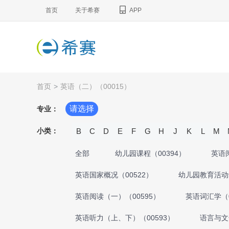
首页
关于希赛
APP
首页
>
英语（二）（00015）
请选择
专业：
小类：
B
C
D
E
F
G
H
J
K
L
M
全部
幼儿园课程（00394）
英语
英语国家概况（00522）
幼儿园教育活动
英语阅读（一）（00595）
英语词汇学（0
英语听力（上、下）（00593）
语言与文