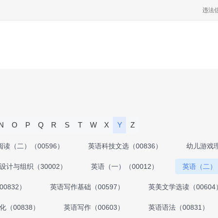
违法
N
O
P
Q
R
S
T
W
X
Y
Z
阅读（二）（00596）
英语科技文选（00836）
幼儿游戏理
设计与组织（30002）
英语（一）（00012）
英语（二）（
0832）
英语写作基础（00597）
英美文学选读（00604
化（00838）
英语写作（00603）
英语语法（00831）