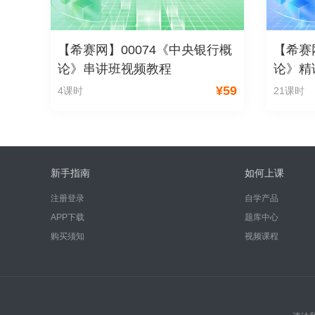
【希赛网】00074《中央银行概
【希赛
论》串讲班视频教程
论》精
¥
59
4课时
21课时
新手指南
如何上课
注册登录
自学产品
APP下载
题库中心
购买须知
视频课程