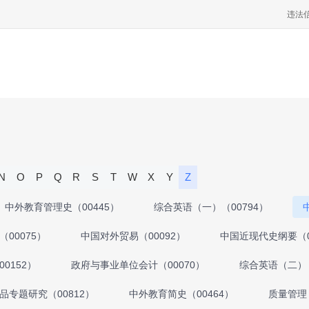
违法
N
O
P
Q
R
S
T
W
X
Y
Z
中外教育管理史（00445）
综合英语（一）（00794）
00075）
中国对外贸易（00092）
中国近现代史纲要（0
0152）
政府与事业单位会计（00070）
综合英语（二）（
专题研究（00812）
中外教育简史（00464）
质量管理