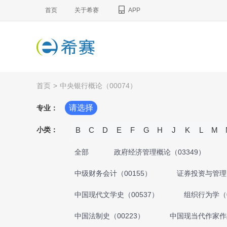
首页
关于希赛
APP
首页
>
中央银行概论（00074）
请选择
专业：
小类：
B
C
D
E
F
G
H
J
K
L
M
全部
政府经济管理概论（03349）
中级财务会计（00155）
证券投资与管理（
中国现代文学史（00537）
组织行为学（0
中国法制史（00223）
中国现当代作家作品