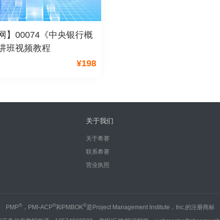
网】00074《中央银行概
讲班视频教程
¥
198
关于我们
关于希赛
联系希赛
营业执照
®
®
®
PMP
，PMI-ACP
和PMBOK
是Project Management Institute，Inc.的注册商标