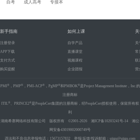
自考
成人高考
专接本
新手指南
如何上课
关
注册登录
自学产品
关
APP下载
直播课堂
常
支付方式
视频课程
联
购买提醒
企业团报
营
®
®
®
®
®
PMI
，PMP
，PMI-ACP
，PgMP
和PMBOK
是Project Management Institute，Inc.的
注册商标
®
®
ITIL
、PRINCE2
是PeopleCert集团的注册商标，经PeopleCert授权使用，保留所有权
利
湖南希赛网络科技有限公司 版权所有 ©2001-2026
湘ICP备10203241号-14
湘公
网安备43019002000749号
违法和不良信息举报电话：15673157832 举报/反馈/投诉邮箱：ujigu@ujigu.com