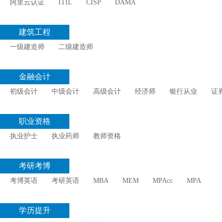
阿里云认证
ITIL
CISP
DAMA
建筑工程
一级建造师
二级建造师
金融会计
初级会计
中级会计
高级会计
经济师
银行从业
证
职业资格
执业护士
执业药师
教师资格
考研考博
考博英语
考研英语
MBA
MEM
MPAcc
MPA
学历提升