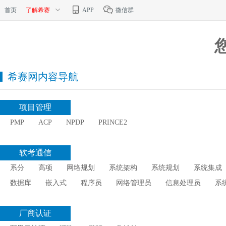
首页
了解希赛
APP
微信群
希赛网内容导航
项目管理
PMP
ACP
NPDP
PRINCE2
软考通信
系分
高项
网络规划
系统架构
系统规划
系统集成
数据库
嵌入式
程序员
网络管理员
信息处理员
系
厂商认证