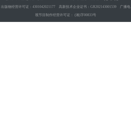
出版物经营许可证：4301042021177 高新技术企业证书：GR202143001539 广播电
视节目制作经营许可证： (湘)字00833号