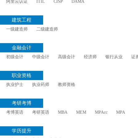
阿里云认证
ITIL
CISP
DAMA
建筑工程
一级建造师
二级建造师
金融会计
初级会计
中级会计
高级会计
经济师
银行从业
证
职业资格
执业护士
执业药师
教师资格
考研考博
考博英语
考研英语
MBA
MEM
MPAcc
MPA
学历提升