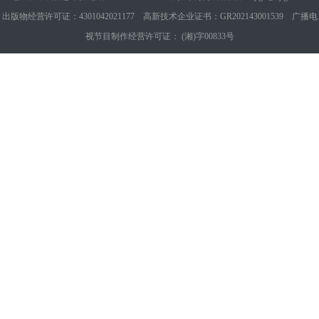
出版物经营许可证：4301042021177 高新技术企业证书：GR202143001539 广播电
视节目制作经营许可证： (湘)字00833号