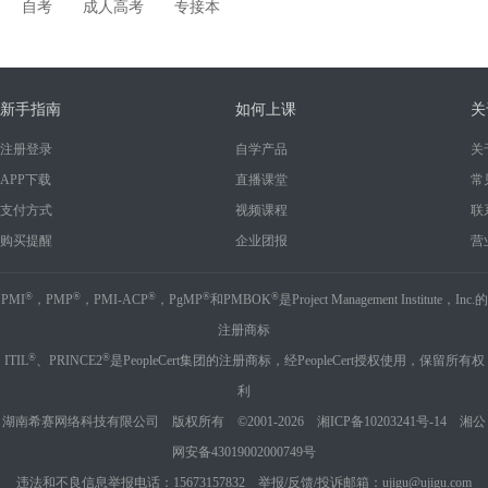
自考
成人高考
专接本
新手指南
如何上课
关
注册登录
自学产品
关
APP下载
直播课堂
常
支付方式
视频课程
联
购买提醒
企业团报
营
®
®
®
®
®
PMI
，PMP
，PMI-ACP
，PgMP
和PMBOK
是Project Management Institute，Inc.的
注册商标
®
®
ITIL
、PRINCE2
是PeopleCert集团的注册商标，经PeopleCert授权使用，保留所有权
利
湖南希赛网络科技有限公司 版权所有 ©2001-2026
湘ICP备10203241号-14
湘公
网安备43019002000749号
违法和不良信息举报电话：15673157832 举报/反馈/投诉邮箱：ujigu@ujigu.com