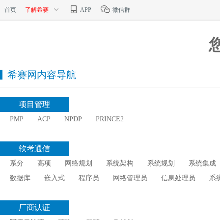
首页
了解希赛
APP
微信群
希赛网内容导航
项目管理
PMP
ACP
NPDP
PRINCE2
软考通信
系分
高项
网络规划
系统架构
系统规划
系统集成
数据库
嵌入式
程序员
网络管理员
信息处理员
系
厂商认证