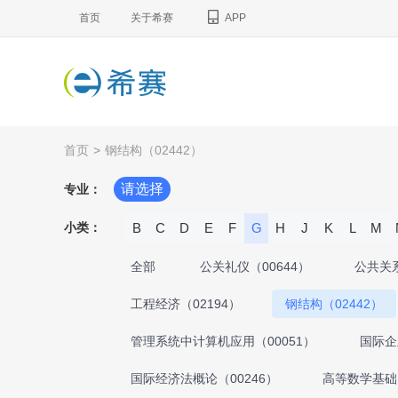
首页
关于希赛
APP
首页
>
钢结构（02442）
请选择
专业：
小类：
B
C
D
E
F
G
H
J
K
L
M
全部
公关礼仪（00644）
公共关系
工程经济（02194）
钢结构（02442）
管理系统中计算机应用（00051）
国际企
国际经济法概论（00246）
高等数学基础（