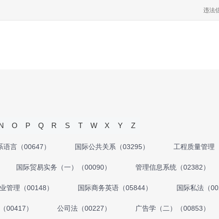
违法
N
O
P
Q
R
S
T
W
X
Y
Z
语言（00647）
国际公共关系（03295）
工程质量管理（
国际贸易实务（一）（00090）
管理信息系统（02382）
业管理（00148）
国际商务英语（05844）
国际私法（00
00417）
公司法（00227）
广告学（二）（00853）