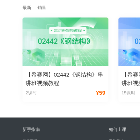
最新
销量
【希赛网】02442《钢结构》串
【希赛
讲班视频教程
讲班视
¥
59
2课时
15课时
新手指南
如何上课