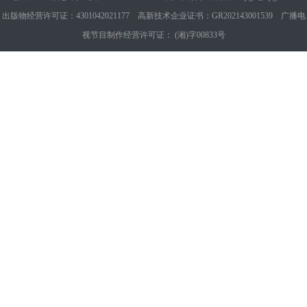
出版物经营许可证：4301042021177 高新技术企业证书：GR202143001539 广播电
视节目制作经营许可证： (湘)字00833号