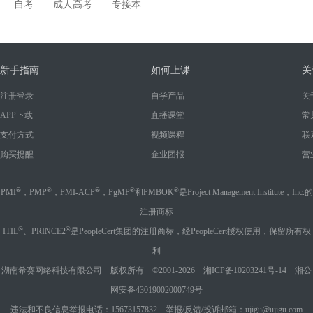
自考
成人高考
专接本
新手指南
如何上课
关
注册登录
自学产品
关
APP下载
直播课堂
常
支付方式
视频课程
联
购买提醒
企业团报
营
®
®
®
®
®
PMI
，PMP
，PMI-ACP
，PgMP
和PMBOK
是Project Management Institute，Inc.的
注册商标
®
®
ITIL
、PRINCE2
是PeopleCert集团的注册商标，经PeopleCert授权使用，保留所有权
利
湖南希赛网络科技有限公司 版权所有 ©2001-2026
湘ICP备10203241号-14
湘公
网安备43019002000749号
违法和不良信息举报电话：15673157832 举报/反馈/投诉邮箱：ujigu@ujigu.com