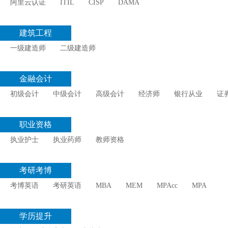
阿里云认证
ITIL
CISP
DAMA
建筑工程
一级建造师
二级建造师
金融会计
初级会计
中级会计
高级会计
经济师
银行从业
证
职业资格
执业护士
执业药师
教师资格
考研考博
考博英语
考研英语
MBA
MEM
MPAcc
MPA
学历提升