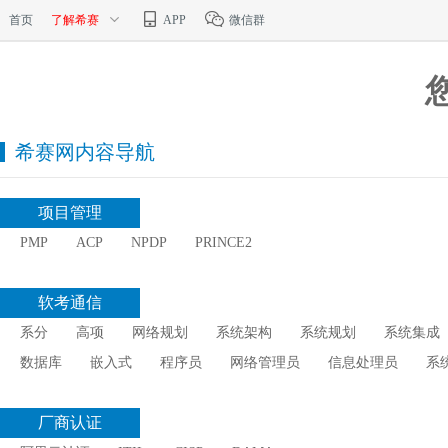
首页
了解希赛
APP
微信群
希赛网内容导航
项目管理
PMP
ACP
NPDP
PRINCE2
软考通信
系分
高项
网络规划
系统架构
系统规划
系统集成
数据库
嵌入式
程序员
网络管理员
信息处理员
系
厂商认证