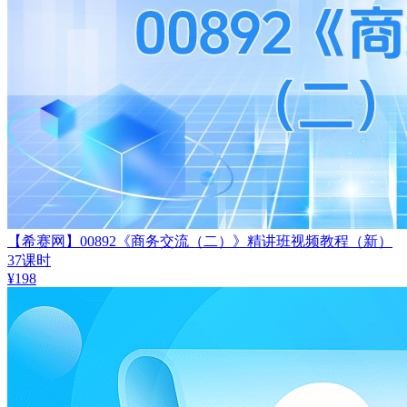
【希赛网】00892《商务交流（二）》精讲班视频教程（新）
37课时
¥
198