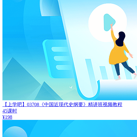
【上学吧】03708《中国近现代史纲要》精讲班视频教程
45课时
¥
198