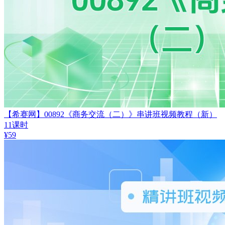
【希赛网】00892《商务交流（二）》串讲班视频教程（新）
11课时
¥
59