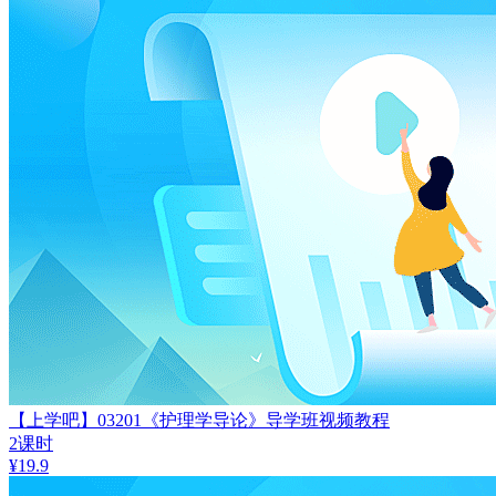
【上学吧】03201《护理学导论》导学班视频教程
2课时
¥
19.9