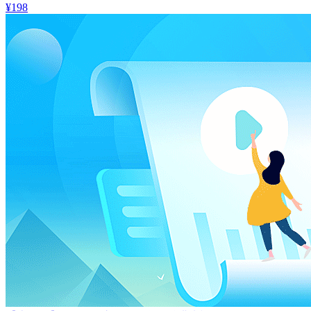
¥
198